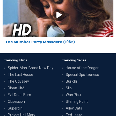
The Slumber Party Massacre (1982)
Trending Films
Trending Series
Spider-Man: Brand New Day
House of the Dragon
The Last House
Special Ops: Lioness
The Odyssey
Burīchi
Ribon Hîrô
Silo
Evil Dead Burn
Wan Pīsu
Obsession
Sterling Point
Supergirl
Alley Cats
Project Hail Mary
Ted Lasso