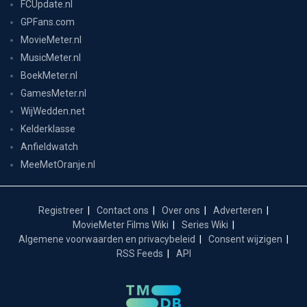
FCUpdate.nl
GPFans.com
MovieMeter.nl
MusicMeter.nl
BoekMeter.nl
GamesMeter.nl
WijWedden.net
Kelderklasse
Anfieldwatch
MeeMetOranje.nl
Registreer
Contact ons
Over ons
Adverteren
MovieMeter Films Wiki
Series Wiki
Algemene voorwaarden en privacybeleid
Consent wijzigen
RSS Feeds
API