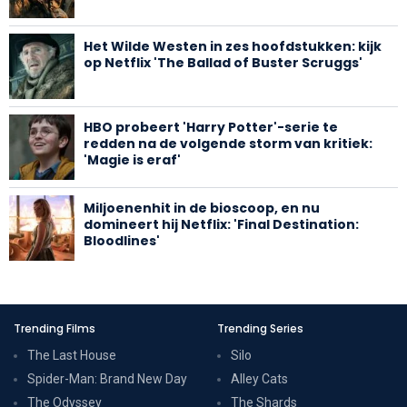
Het Wilde Westen in zes hoofdstukken: kijk
op Netflix 'The Ballad of Buster Scruggs'
HBO probeert 'Harry Potter'-serie te
redden na de volgende storm van kritiek:
'Magie is eraf'
Miljoenenhit in de bioscoop, en nu
domineert hij Netflix: 'Final Destination:
Bloodlines'
Trending Films
Trending Series
The Last House
Silo
Spider-Man: Brand New Day
Alley Cats
The Odyssey
The Shards