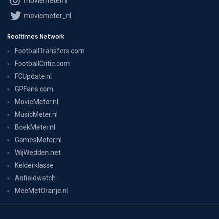
moviemeternl
moviemeter_nl
Realtimes Network
FootballTransfers.com
FootballCritic.com
FCUpdate.nl
GPFans.com
MovieMeter.nl
MusicMeter.nl
BoekMeter.nl
GamesMeter.nl
WijWedden.net
Kelderklasse
Anfieldwatch
MeeMetOranje.nl