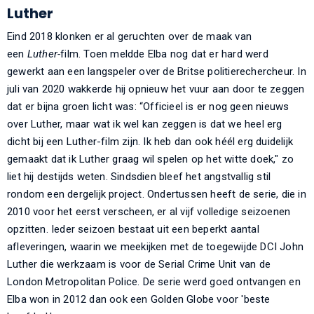
Luther
Eind 2018 klonken er al geruchten over de maak van
een
Luther-
film. Toen meldde Elba nog dat er hard werd
gewerkt aan een langspeler over de Britse politierechercheur. In
juli van 2020 wakkerde hij opnieuw het vuur aan door te zeggen
dat er bijna groen licht was: “Officieel is er nog geen nieuws
over Luther, maar wat ik wel kan zeggen is dat we heel erg
dicht bij een Luther-film zijn. Ik heb dan ook héél erg duidelijk
gemaakt dat ik Luther graag wil spelen op het witte doek," zo
liet hij destijds weten. Sindsdien bleef het angstvallig stil
rondom een dergelijk project. Ondertussen heeft de serie, die in
2010 voor het eerst verscheen, er al vijf volledige seizoenen
opzitten. Ieder seizoen bestaat uit een beperkt aantal
afleveringen, waarin we meekijken met de toegewijde DCI John
Luther die werkzaam is voor de Serial Crime Unit van de
London Metropolitan Police. De serie werd goed ontvangen en
Elba won in 2012 dan ook een Golden Globe voor 'beste