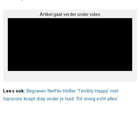
Artikel gaat verder onder video
Lees ook:
Begraven Netflix-thriller 'Terribly Happy' met
topscore kruipt diep onder je huid: 'Dit sloeg echt alles'