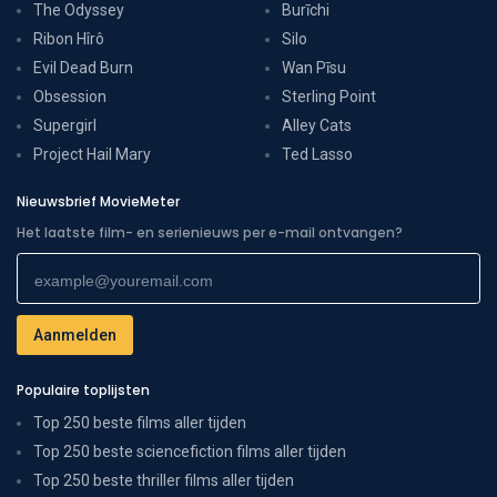
The Odyssey
Burīchi
Ribon Hîrô
Silo
Evil Dead Burn
Wan Pīsu
Obsession
Sterling Point
Supergirl
Alley Cats
Project Hail Mary
Ted Lasso
Nieuwsbrief MovieMeter
Het laatste film- en serienieuws per e-mail ontvangen?
Populaire toplijsten
Top 250 beste films aller tijden
Top 250 beste sciencefiction films aller tijden
Top 250 beste thriller films aller tijden