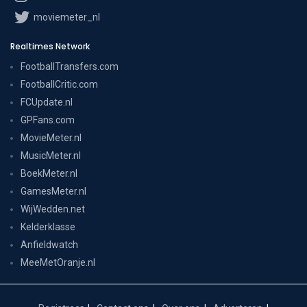
moviemeter_nl
Realtimes Network
FootballTransfers.com
FootballCritic.com
FCUpdate.nl
GPFans.com
MovieMeter.nl
MusicMeter.nl
BoekMeter.nl
GamesMeter.nl
WijWedden.net
Kelderklasse
Anfieldwatch
MeeMetOranje.nl