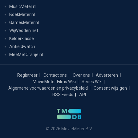
MusicMeter.nl
BoekMeter.nl
GamesMeter.nl
WijWedden.net
Kelderklasse
Anfieldwatch
MeeMetOranje.nl
Registreer
Contact ons
Over ons
Adverteren
MovieMeter Films Wiki
Series Wiki
Algemene voorwaarden en privacybeleid
Consent wijzigen
RSS Feeds
API
© 2026 MovieMeter B.V.