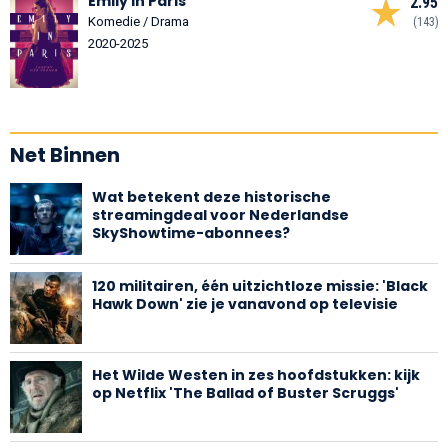
Emily in Paris
2.95
Komedie / Drama
(143)
2020-2025
Net Binnen
Wat betekent deze historische
streamingdeal voor Nederlandse
SkyShowtime-abonnees?
120 militairen, één uitzichtloze missie: 'Black
Hawk Down' zie je vanavond op televisie
Het Wilde Westen in zes hoofdstukken: kijk
op Netflix 'The Ballad of Buster Scruggs'