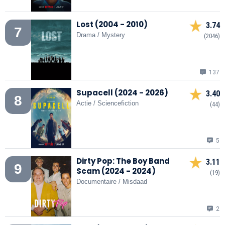
Lost (2004 - 2010)
3.74
7
Drama / Mystery
(2046)
137
Supacell (2024 - 2026)
3.40
8
Actie / Sciencefiction
(44)
5
Dirty Pop: The Boy Band
3.11
9
Scam (2024 - 2024)
(19)
Documentaire / Misdaad
2