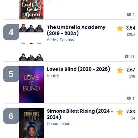
5
The Umbrella Academy
3.54
4
(2019 - 2024)
(385)
Actie / Fantasy
51
Love Is Blind (2020 - 2026)
2.67
5
Reality
(38)
1
Simone Biles: Rising (2024 -
2.83
6
2024)
(6)
Documentaire