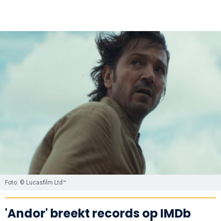
Foto: © Lucasfilm Ltd™
'Andor' breekt records op IMDb