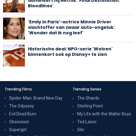
domineert hij Netflix: 'Final Destination:
Bloodlines'
'Emily in Paris'-actrice Minnie Driver
slachtoffer van zwaar auto-ongeluk:
'Wonder dat ik nog leef'
Historische deal: NPO-serie 'Wolven'
binnenkort ook op Disney+ te zien
Trending Films
Trending Series
Spider-Man: Brand New Day
The Shards
The Odyssey
Sterling Point
Evil Dead Burn
My Life with the Walter Boys
Obsession
Ted Lasso
Supergirl
Silo