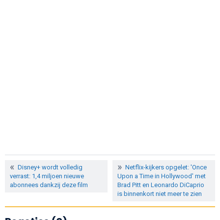
Disney+ wordt volledig
Netflix-kijkers opgelet: 'Once
verrast: 1,4 miljoen nieuwe
Upon a Time in Hollywood' met
abonnees dankzij deze film
Brad Pitt en Leonardo DiCaprio
is binnenkort niet meer te zien