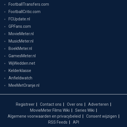
FootballTransfers.com
FootballCritic.com
FCUpdate.nl
GPFans.com
MovieMeter.nl
MusicMeter.nl
BoekMeter.nl
GamesMeter.nl
WijWedden.net
Kelderklasse
Anfieldwatch
MeeMetOranje.nl
Registreer
Contact ons
Over ons
Adverteren
MovieMeter Films Wiki
Series Wiki
Algemene voorwaarden en privacybeleid
Consent wijzigen
RSS Feeds
API