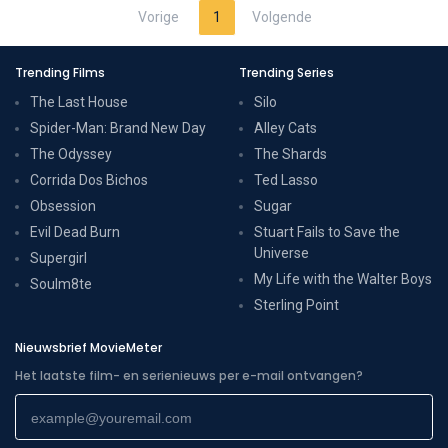
Vorige
1
Volgende
Trending Films
Trending Series
The Last House
Silo
Spider-Man: Brand New Day
Alley Cats
The Odyssey
The Shards
Corrida Dos Bichos
Ted Lasso
Obsession
Sugar
Evil Dead Burn
Stuart Fails to Save the
Universe
Supergirl
My Life with the Walter Boys
Soulm8te
Sterling Point
Nieuwsbrief MovieMeter
Het laatste film- en serienieuws per e-mail ontvangen?