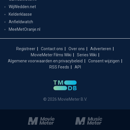
WijWedden.net
Kelderklasse
Anfieldwatch
MeeMetOranje.nl
Registreer
Contact ons
Over ons
Adverteren
MovieMeter Films Wiki
Series Wiki
Algemene voorwaarden en privacybeleid
Consent wijzigen
RSS Feeds
API
© 2026 MovieMeter B.V.