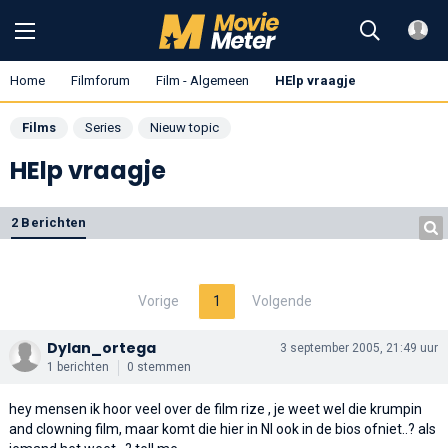
Home
Filmforum
Film - Algemeen
HElp vraagje
Films
Series
Nieuw topic
HElp vraagje
2 Berichten
Vorige
1
Volgende
Dylan_ortega
3 september 2005, 21:49 uur
1 berichten
0 stemmen
hey mensen ik hoor veel over de film rize , je weet wel die krumpin
and clowning film, maar komt die hier in Nl ook in de bios ofniet..? als