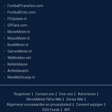
FootballTransfers.com
FootballCritic.com
FCUpdate.nl
GPFans.com
MovieMeter.nl
MusicMeter.nl
BoekMeter.nl
GamesMeter.nl
WijWedden.net
Kelderklasse
Anfieldwatch
MeeMetOranje.nl
Registreer
Contact ons
Over ons
Adverteren
MovieMeter Films Wiki
Series Wiki
Algemene voorwaarden en privacybeleid
Consent wijzigen
RSS Feeds
API