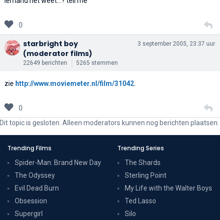
iemand het weet...? tell me
0
starbright boy
3 september 2005, 23:37 uur
(moderator films)
22649 berichten
5265 stemmen
zie
http://www.moviemeter.nl/film/31042
.
0
Dit topic is gesloten. Alleen moderators kunnen nog berichten plaatsen.
Trending Films
Trending Series
Spider-Man: Brand New Day
The Shards
The Odyssey
Sterling Point
Evil Dead Burn
My Life with the Walter Boys
Obsession
Ted Lasso
Supergirl
Silo