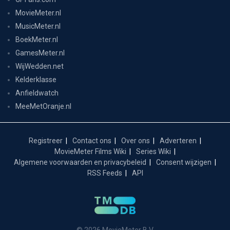
MovieMeter.nl
MusicMeter.nl
BoekMeter.nl
GamesMeter.nl
WijWedden.net
Kelderklasse
Anfieldwatch
MeeMetOranje.nl
Registreer
Contact ons
Over ons
Adverteren
MovieMeter Films Wiki
Series Wiki
Algemene voorwaarden en privacybeleid
Consent wijzigen
RSS Feeds
API
© 2026 MovieMeter B.V.