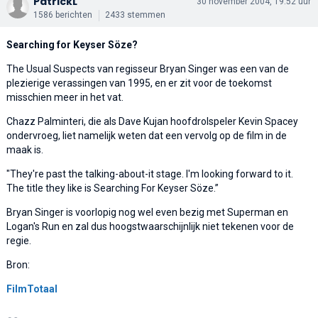
PatrickL
30 november 2004, 19:52 uur
1586 berichten
2433 stemmen
Searching for Keyser Söze?
The Usual Suspects van regisseur Bryan Singer was een van de
plezierige verassingen van 1995, en er zit voor de toekomst
misschien meer in het vat.
Chazz Palminteri, die als Dave Kujan hoofdrolspeler Kevin Spacey
ondervroeg, liet namelijk weten dat een vervolg op de film in de
maak is.
"They're past the talking-about-it stage. I'm looking forward to it.
The title they like is Searching For Keyser Söze.”
Bryan Singer is voorlopig nog wel even bezig met Superman en
Logan's Run en zal dus hoogstwaarschijnlijk niet tekenen voor de
regie.
Bron:
FilmTotaal