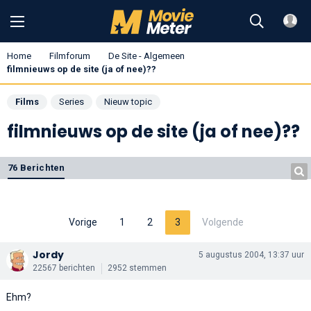
Home
Filmforum
De Site - Algemeen
filmnieuws op de site (ja of nee)??
Films
Series
Nieuw topic
filmnieuws op de site (ja of nee)??
76 Berichten
Vorige
1
2
3
Volgende
Jordy
5 augustus 2004, 13:37 uur
22567 berichten
2952 stemmen
Ehm?