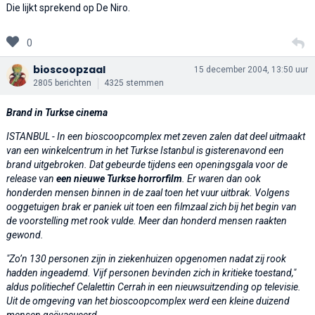
Die lijkt sprekend op De Niro.
0
bioscoopzaal
15 december 2004, 13:50 uur
2805 berichten
4325 stemmen
Brand in Turkse cinema
ISTANBUL - In een bioscoopcomplex met zeven zalen dat deel uitmaakt
van een winkelcentrum in het Turkse Istanbul is gisterenavond een
brand uitgebroken. Dat gebeurde tijdens een openingsgala voor de
release van
een nieuwe Turkse horrorfilm
. Er waren dan ook
honderden mensen binnen in de zaal toen het vuur uitbrak. Volgens
ooggetuigen brak er paniek uit toen een filmzaal zich bij het begin van
de voorstelling met rook vulde. Meer dan honderd mensen raakten
gewond.
"Zo’n 130 personen zijn in ziekenhuizen opgenomen nadat zij rook
hadden ingeademd. Vijf personen bevinden zich in kritieke toestand,"
aldus politiechef Celalettin Cerrah in een nieuwsuitzending op televisie.
Uit de omgeving van het bioscoopcomplex werd een kleine duizend
mensen geëvacueerd.