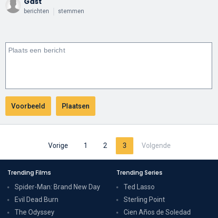
Gast
berichten
stemmen
Vorige
1
2
3
Volgende
Trending Films
Trending Series
Spider-Man: Brand New Day
Ted Lasso
Evil Dead Burn
Sterling Point
The Odyssey
Cien Años de Soledad