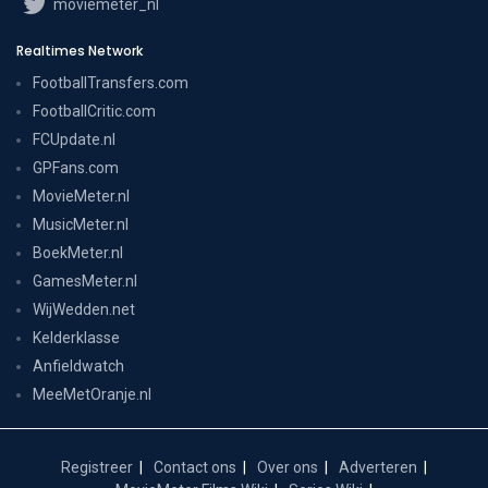
moviemeter_nl
Realtimes Network
FootballTransfers.com
FootballCritic.com
FCUpdate.nl
GPFans.com
MovieMeter.nl
MusicMeter.nl
BoekMeter.nl
GamesMeter.nl
WijWedden.net
Kelderklasse
Anfieldwatch
MeeMetOranje.nl
Registreer
Contact ons
Over ons
Adverteren