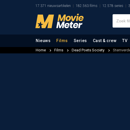
17.371 nieuwsartikelen
182.563 films
12.578 series
3
Nieuws
Films
Series
Cast & crew
TV
Home
Films
Dead Poets Society
Stemverde