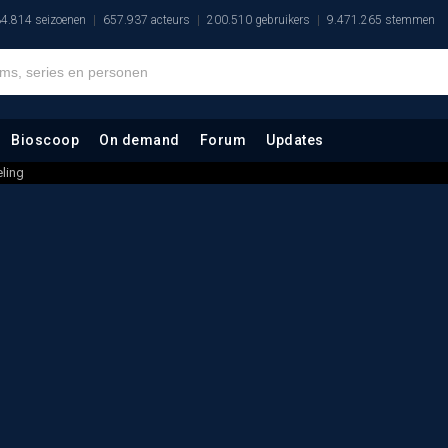
4.814 seizoenen
657.937 acteurs
200.510 gebruikers
9.471.265 stemmen
Bioscoop
On demand
Forum
Updates
ling