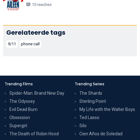
10 reacties
Gerelateerde tags
9/11
phone call
Trending Films
Trending Series
Spider-Man: Brand New Day
The Shards
The Odyssey
Sterling Point
Evil Dead Burn
My Life with the Walter Boys
Obsession
Ted Lasso
Supergirl
Silo
The Death of Robin Hood
Cien Años de Soledad