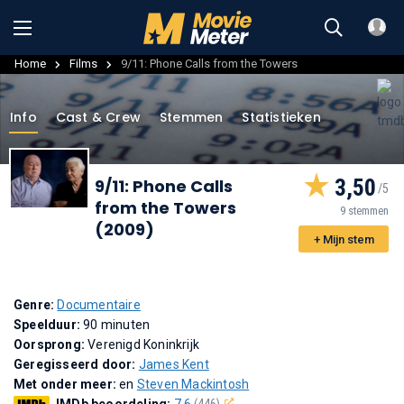
Home
Films
9/11: Phone Calls from the Towers
Info
Cast & Crew
Stemmen
Statistieken
3,50
9/11: Phone Calls
from the Towers
9 stemmen
(2009)
+ Mijn stem
Genre:
Documentaire
Speelduur:
90 minuten
Oorsprong:
Verenigd Koninkrijk
Geregisseerd door:
James Kent
Met onder meer:
en
Steven Mackintosh
IMDb beoordeling:
7,6
(446)