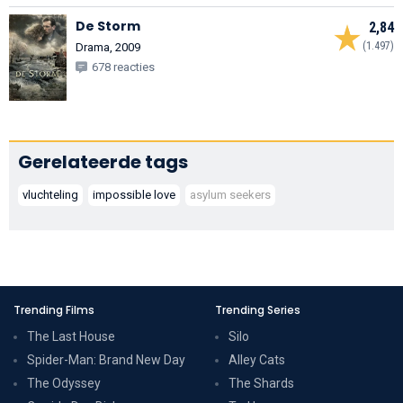
De Storm
2,84
(1.497)
Drama, 2009
678 reacties
Gerelateerde tags
vluchteling
impossible love
asylum seekers
Trending Films
Trending Series
The Last House
Silo
Spider-Man: Brand New Day
Alley Cats
The Odyssey
The Shards