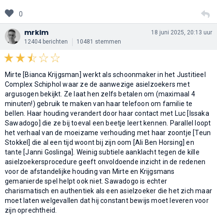
0
mrklm
18 juni 2025, 20:13 uur
12404 berichten
10481 stemmen
Mirte [Bianca Krijgsman] werkt als schoonmaker in het Justitieel
Complex Schiphol waar ze de aanwezige asielzoekers met
argusogen bekijkt. Ze laat hen zelfs betalen om (maximaal 4
minuten!) gebruik te maken van haar telefoon om familie te
bellen. Haar houding verandert door haar contact met Luc [Issaka
Sawadogo] die ze bij toeval een beetje leert kennen. Parallel loopt
het verhaal van de moeizame verhouding met haar zoontje [Teun
Stokkel] die al een tijd woont bij zijn oom [Ali Ben Horsing] en
tante [Janni Goslinga]. Weinig subtiele aanklacht tegen de kille
asielzoekersprocedure geeft onvoldoende inzicht in de redenen
voor de afstandelijke houding van Mirte en Krijgsmans
gemanierde spel helpt ook niet. Sawadogo is echter
charismatisch en authentiek als een asielzoeker die het zich maar
moet laten welgevallen dat hij constant bewijs moet leveren voor
zijn oprechtheid.