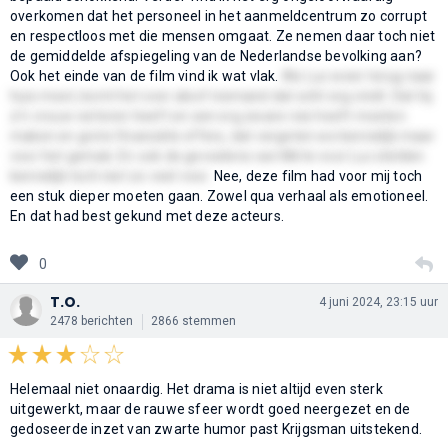
overkomen dat het personeel in het aanmeldcentrum zo corrupt
en respectloos met die mensen omgaat. Ze nemen daar toch niet
de gemiddelde afspiegeling van de Nederlandse bevolking aan?
Ook het einde van de film vind ik wat vlak.
Als Luc weer terug naar
huis moet, komt het over alsof niemand dat echt erg vindt. Dat hij
z'n vrouw verloren heeft en een erg zware reis heeft moeten
maken en grote financiële offers, dat vergeten we kennelijk maar
voor het gemak. En ook de gevoelens van Mirte voor Luc stelden
kennelijk toch niet zo veel voor.
Nee, deze film had voor mij toch
een stuk dieper moeten gaan. Zowel qua verhaal als emotioneel.
En dat had best gekund met deze acteurs.
0
T.O.
4 juni 2024, 23:15 uur
2478 berichten
2866 stemmen
Helemaal niet onaardig. Het drama is niet altijd even sterk
uitgewerkt, maar de rauwe sfeer wordt goed neergezet en de
gedoseerde inzet van zwarte humor past Krijgsman uitstekend.