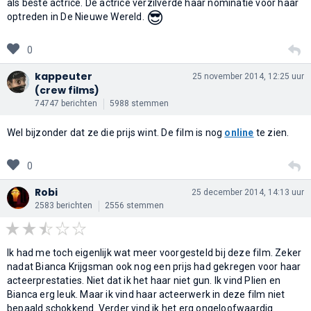
als beste actrice. De actrice verzilverde haar nominatie voor haar
😎
optreden in De Nieuwe Wereld.
0
kappeuter
25 november 2014, 12:25 uur
(crew films)
74747 berichten
5988 stemmen
Wel bijzonder dat ze die prijs wint. De film is nog
online
te zien.
0
Robi
25 december 2014, 14:13 uur
2583 berichten
2556 stemmen
Ik had me toch eigenlijk wat meer voorgesteld bij deze film. Zeker
nadat Bianca Krijgsman ook nog een prijs had gekregen voor haar
acteerprestaties. Niet dat ik het haar niet gun. Ik vind Plien en
Bianca erg leuk. Maar ik vind haar acteerwerk in deze film niet
bepaald schokkend. Verder vind ik het erg ongeloofwaardig