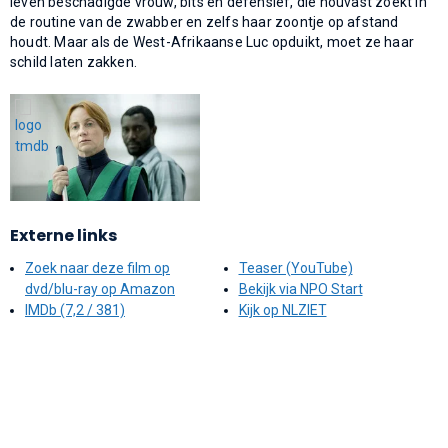
leven beschadigde vrouw, bits en defensief, die houvast zoekt in
de routine van de zwabber en zelfs haar zoontje op afstand
houdt. Maar als de West-Afrikaanse Luc opduikt, moet ze haar
schild laten zakken.
Externe links
Zoek naar deze film op
Teaser (YouTube)
dvd/blu-ray op Amazon
Bekijk via NPO Start
IMDb (7,2 / 381)
Kijk op NLZIET