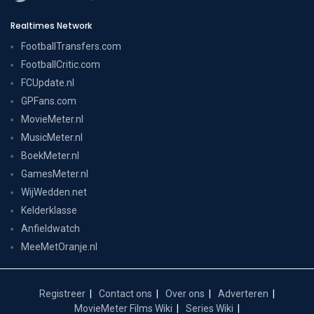
Realtimes Network
FootballTransfers.com
FootballCritic.com
FCUpdate.nl
GPFans.com
MovieMeter.nl
MusicMeter.nl
BoekMeter.nl
GamesMeter.nl
WijWedden.net
Kelderklasse
Anfieldwatch
MeeMetOranje.nl
Registreer
Contact ons
Over ons
Adverteren
MovieMeter Films Wiki
Series Wiki