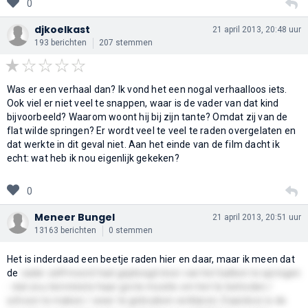
0
djkoelkast
21 april 2013, 20:48 uur
193 berichten
207 stemmen
Was er een verhaal dan? Ik vond het een nogal verhaalloos iets.
Ook viel er niet veel te snappen, waar is de vader van dat kind
bijvoorbeeld? Waarom woont hij bij zijn tante? Omdat zij van de
flat wilde springen? Er wordt veel te veel te raden overgelaten en
dat werkte in dit geval niet. Aan het einde van de film dacht ik
echt: wat heb ik nou eigenlijk gekeken?
0
Meneer Bungel
21 april 2013, 20:51 uur
13163 berichten
0 stemmen
Het is inderdaad een beetje raden hier en daar, maar ik meen dat
de
vader zelfmoord had gepleegd door van het balkon te springen
- dat zou tenminste haar grote moeite om het te betreden /
schoon te maken / weer te gebruiken verklaren. Daardoor is de