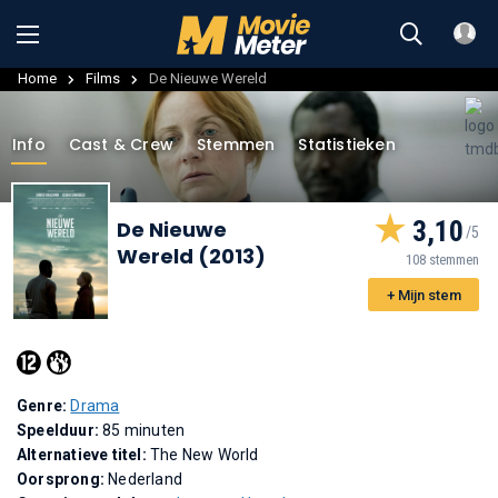
Home
Films
De Nieuwe Wereld
Info
Cast & Crew
Stemmen
Statistieken
3,10
De Nieuwe
Wereld (2013)
108 stemmen
+ Mijn stem
Genre:
Drama
Speelduur:
85 minuten
Alternatieve titel:
The New World
Oorsprong:
Nederland