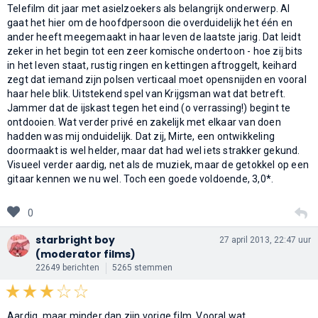
Telefilm dit jaar met asielzoekers als belangrijk onderwerp. Al
gaat het hier om de hoofdpersoon die overduidelijk het één en
ander heeft meegemaakt in haar leven de laatste jarig. Dat leidt
zeker in het begin tot een zeer komische ondertoon - hoe zij bits
in het leven staat, rustig ringen en kettingen aftroggelt, keihard
zegt dat iemand zijn polsen verticaal moet opensnijden en vooral
haar hele blik. Uitstekend spel van Krijgsman wat dat betreft.
Jammer dat de ijskast tegen het eind (o verrassing!) begint te
ontdooien. Wat verder privé en zakelijk met elkaar van doen
hadden was mij onduidelijk. Dat zij, Mirte, een ontwikkeling
doormaakt is wel helder, maar dat had wel iets strakker gekund.
Visueel verder aardig, net als de muziek, maar de getokkel op een
gitaar kennen we nu wel. Toch een goede voldoende, 3,0*.
0
starbright boy
27 april 2013, 22:47 uur
(moderator films)
22649 berichten
5265 stemmen
Aardig, maar minder dan zijn vorige film. Vooral wat