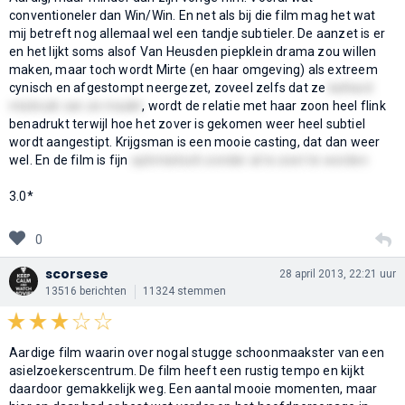
conventioneler dan Win/Win. En net als bij die film mag het wat
mij betreft nog allemaal wel een tandje subtieler. De aanzet is er
en het lijkt soms alsof Van Heusden piepklein drama zou willen
maken, maar toch wordt Mirte (en haar omgeving) als extreem
cynisch en afgestompt neergezet, zoveel zelfs dat ze
keihard
misbruik van ze maakt
, wordt de relatie met haar zoon heel flink
benadrukt terwijl hoe het zover is gekomen weer heel subtiel
wordt aangestipt. Krijgsman is een mooie casting, dat dan weer
wel. En de film is fijn
optimistisch zonder al te zoet te worden
3.0*
0
scorsese
28 april 2013, 22:21 uur
13516 berichten
11324 stemmen
Aardige film waarin over nogal stugge schoonmaakster van een
asielzoekerscentrum. De film heeft een rustig tempo en kijkt
daardoor gemakkelijk weg. Een aantal mooie momenten, maar