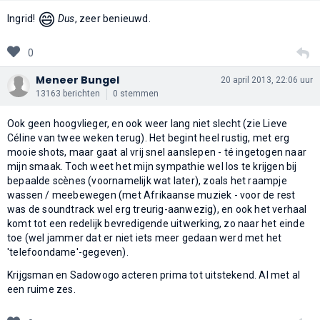
😄
Ingrid!
Dus
, zeer benieuwd.
0
Meneer Bungel
20 april 2013, 22:06 uur
13163 berichten
0 stemmen
Ook geen hoogvlieger, en ook weer lang niet slecht (zie Lieve
Céline van twee weken terug). Het begint heel rustig, met erg
mooie shots, maar gaat al vrij snel aanslepen - té ingetogen naar
mijn smaak. Toch weet het mijn sympathie wel los te krijgen bij
bepaalde scènes (voornamelijk wat later), zoals het raampje
wassen / meebewegen (met Afrikaanse muziek - voor de rest
was de soundtrack wel erg treurig-aanwezig), en ook het verhaal
komt tot een redelijk bevredigende uitwerking, zo naar het einde
toe (wel jammer dat er niet iets meer gedaan werd met het
'telefoondame'-gegeven).
Krijgsman en Sadowogo acteren prima tot uitstekend. Al met al
een ruime zes.