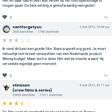
hier en daar had er best wat verder op het hoofdpersonage in
mogen gaan. De hele setting is geloofwaardig neergezet.
0
cantforgetyou
2 mei 2013, 18:09 uur
2036 berichten
1746 stemmen
Ik vond dit best een goede film. Bianca speelt erg goed. Je moet
natuurlijk niet teveel verwachten van een Nederlands product.
Weinig budget. Maar toch is deze film wel de moeite waard. Hij
verveelde eigenlijk geen moment.
0
stinissen
3 mei 2013, 20:11 uur
(crew films & series)
23826 berichten
77611 stemmen
De film weet de aandacht goed vast te houden en Bianca