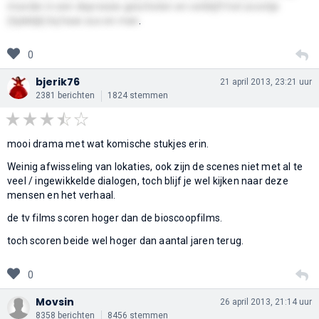
moeder in een depressie geschoten en verblijft het zoontje
(tijdelijk) bij haar zus en man
.
0
bjerik76
21 april 2013, 23:21 uur
2381 berichten
1824 stemmen
mooi drama met wat komische stukjes erin.
Weinig afwisseling van lokaties, ook zijn de scenes niet met al te
veel / ingewikkelde dialogen, toch blijf je wel kijken naar deze
mensen en het verhaal.
de tv films scoren hoger dan de bioscoopfilms.
toch scoren beide wel hoger dan aantal jaren terug.
0
Movsin
26 april 2013, 21:14 uur
8358 berichten
8456 stemmen