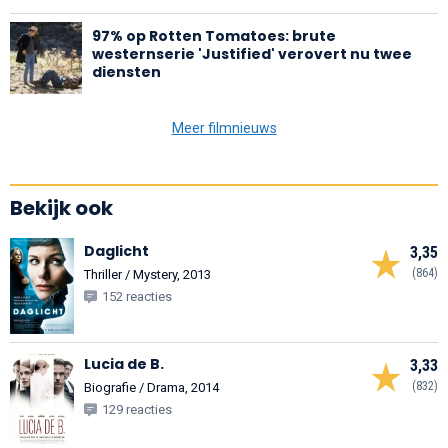
97% op Rotten Tomatoes: brute
westernserie 'Justified' verovert nu twee
diensten
Meer filmnieuws
Bekijk ook
Daglicht
3,35
(864)
Thriller / Mystery, 2013
152 reacties
Lucia de B.
3,33
(832)
Biografie / Drama, 2014
129 reacties