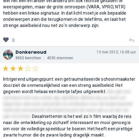
wel het een en ander veranderd om ook rechtse geluiden te
weerspiegelen, maar de grote omroepen (VARA, VPRO, NTR)
hebben een linkse signatuur. In dat licht moet je ook bepaalde
onderwerpen zien die terugkomen in de telefilms, en laat het
strenge asielbeleid nou net zo´n onderwerp zijn.
0
Donkerwoud
13 mei 2013, 16:08 uur
8855 berichten
4035 stemmen
Intrigerend uitgangspunt: een getraumatiseerde schoonmaakster
doorziet de onmenselijkheid van een streng asielbeleid. Het
gegeven wordt helaas een beetje lafjes uitgewerkt.
Het zal voor
niemand echt een schok zijn dat Mirte dichter bij Luc komt en
daarmee ook weer zal weten te ontdooien voor de buitenwereld.
Zelfs het emotionele afscheid tussen de twee zat er al van ver
aan te komen
Desalniettemin is het wel zo´n film waarbij de reis
naar die ontwikkeling op zichzelf interessant en mooi genoeg is
om voor de volledige speelduur te boeien. Het heeft een prettige
zwarte humor die de zware lading dragelijk maakt.