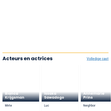
Acteurs en actrices
Volledige cast
Bianca
Issaka
Annemarie
Krijgsman
Sawadogo
Prins
Mirte
Luc
Neighbor