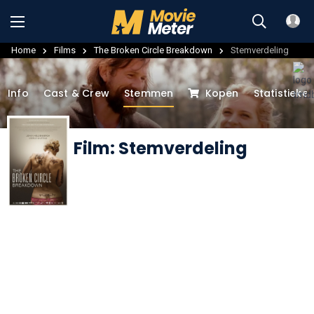
Home
Films
The Broken Circle Breakdown
Stemverdeling
Info
Cast & Crew
Stemmen
Kopen
Statistieke
Film: Stemverdeling