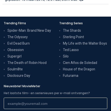
Trending Films
Trending Series
Spider-Man: Brand New Day
The Shards
The Odyssey
Sterling Point
Evil Dead Burn
My Life with the Walter Boys
Obsession
Ted Lasso
Supergirl
Silo
The Death of Robin Hood
Cien Años de Soledad
Soulm8te
House of the Dragon
Disclosure Day
Futurama
Nieuwsbrief MovieMeter
Het laatste film- en serienieuws per e-mail ontvangen?