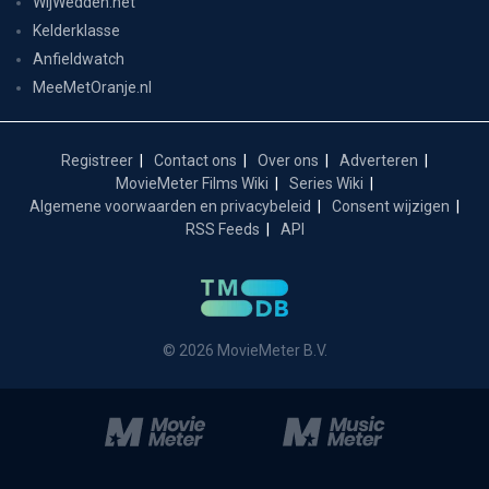
WijWedden.net
Kelderklasse
Anfieldwatch
MeeMetOranje.nl
Registreer
Contact ons
Over ons
Adverteren
MovieMeter Films Wiki
Series Wiki
Algemene voorwaarden en privacybeleid
Consent wijzigen
RSS Feeds
API
© 2026 MovieMeter B.V.