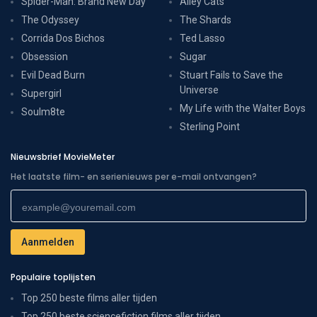
Spider-Man: Brand New Day
Alley Cats
The Odyssey
The Shards
Corrida Dos Bichos
Ted Lasso
Obsession
Sugar
Evil Dead Burn
Stuart Fails to Save the
Universe
Supergirl
My Life with the Walter Boys
Soulm8te
Sterling Point
Nieuwsbrief MovieMeter
Het laatste film- en serienieuws per e-mail ontvangen?
Populaire toplijsten
Top 250 beste films aller tijden
Top 250 beste sciencefiction films aller tijden