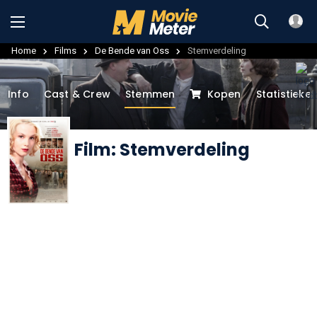
Home
Films
De Bende van Oss
Stemverdeling
Info
Cast & Crew
Stemmen
Kopen
Statistieke
Film: Stemverdeling