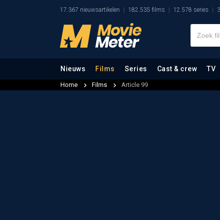
17.367 nieuwsartikelen
182.535 films
12.578 series
3
Nieuws
Films
Series
Cast & crew
TV
Home
Films
Article 99