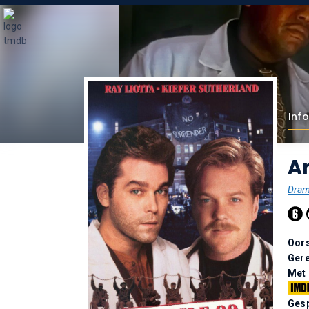
Info
Ar
Dra
Oor
Gere
Met
Gesp