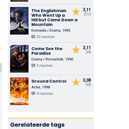
3,11
The Englishman
(212)
Who Went Up a
Hill but Came Down a
Mountain
Komedie / Drama, 1995
33 reacties
3,11
Come See the
(49)
Paradise
Drama / Romantiek, 1990
3 reacties
3,08
Ground Control
(43)
Actie, 1998
9 reacties
Gerelateerde tags