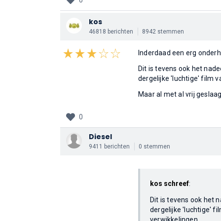
0
kos
46818 berichten
8942 stemmen
Inderdaad een erg onderh
Dit is tevens ook het nade
dergelijke 'luchtige' film
Maar al met al vrij geslaa
0
Diesel
9411 berichten
0 stemmen
kos schreef
:
Dit is tevens ook het 
dergelijke 'luchtige' 
verwikkelingen.