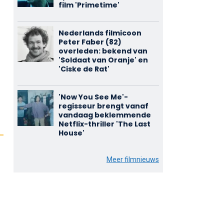
film 'Primetime'
Nederlands filmicoon
Peter Faber (82)
overleden: bekend van
'Soldaat van Oranje' en
'Ciske de Rat'
'Now You See Me'-
regisseur brengt vanaf
vandaag beklemmende
Netflix-thriller 'The Last
House'
Meer filmnieuws