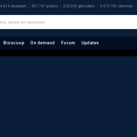
4.814 seizoenen
657.767 acteurs
200.505 gebruikers
9.470.792 stemmen
Bioscoop
On demand
Forum
Updates