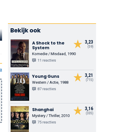
Bekijk ook
John Mahoney
Keith David
Kathy Bake
3,23
A Shock to the
Dr. Henry Dreyfoos
Luther Jermoe
Dr. Diana Walton
(59)
System
Komedie / Misdaad, 1990
11 reacties
ia
3,21
Young Guns
(715)
Western / Actie, 1988
87 reacties
3,16
Shanghai
(335)
Mystery / Thriller, 2010
75 reacties