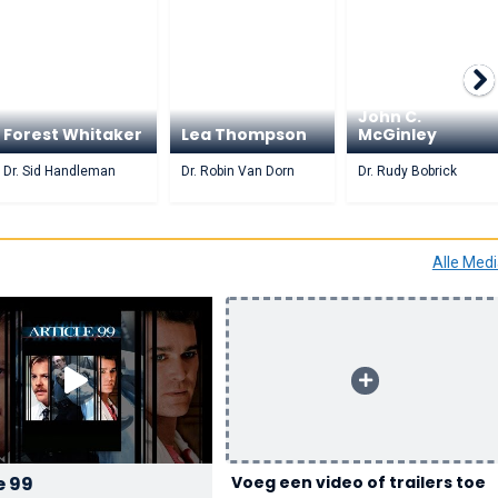
John C.
Forest Whitaker
Lea Thompson
McGinley
Dr. Sid Handleman
Dr. Robin Van Dorn
Dr. Rudy Bobrick
Alle Med
e 99
Voeg een video of trailers toe