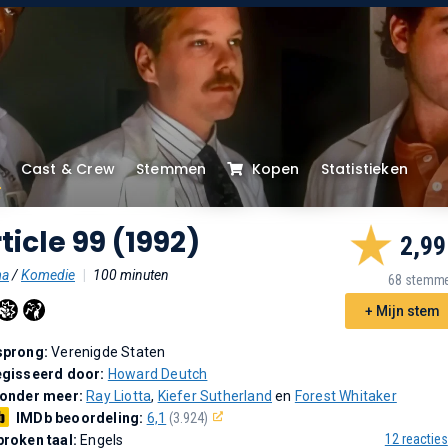
Cast & Crew
Stemmen
Kopen
Statistieken
ticle 99 (1992)
2,99
ma
/
Komedie
|
100 minuten
68 stemm
+ Mijn stem
sprong:
Verenigde Staten
gisseerd door:
Howard Deutch
 onder meer:
Ray Liotta
,
Kiefer Sutherland
en
Forest Whitaker
IMDb beoordeling:
6,1
(3.924)
12 reacties
roken taal:
Engels