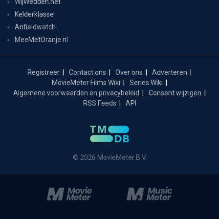
WijWedden.net
Kelderklasse
Anfieldwatch
MeeMetOranje.nl
Registreer
Contact ons
Over ons
Adverteren
MovieMeter Films Wiki
Series Wiki
Algemene voorwaarden en privacybeleid
Consent wijzigen
RSS Feeds
API
© 2026 MovieMeter B.V.