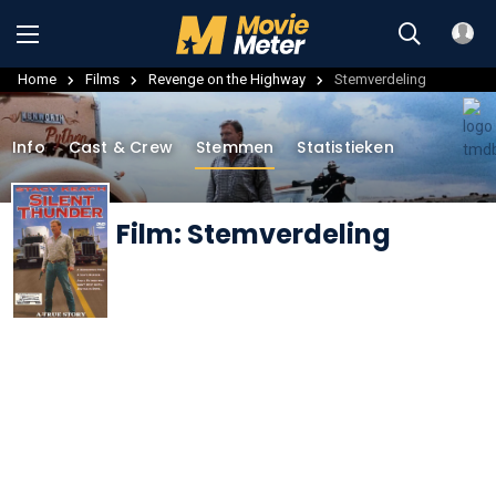
Home
Films
Revenge on the Highway
Stemverdeling
Info
Cast & Crew
Stemmen
Statistieken
Film: Stemverdeling