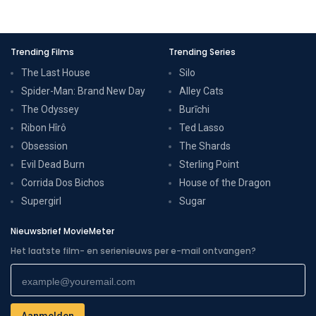
Trending Films
Trending Series
The Last House
Silo
Spider-Man: Brand New Day
Alley Cats
The Odyssey
Burīchi
Ribon Hîrô
Ted Lasso
Obsession
The Shards
Evil Dead Burn
Sterling Point
Corrida Dos Bichos
House of the Dragon
Supergirl
Sugar
Nieuwsbrief MovieMeter
Het laatste film- en serienieuws per e-mail ontvangen?