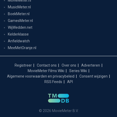
MovieMeter.nl
MusicMeter.nl
BoekMeter.nl
GamesMeter.nl
WijWedden.net
Kelderklasse
Anfieldwatch
MeeMetOranje.nl
Registreer
Contact ons
Over ons
Adverteren
MovieMeter Films Wiki
Series Wiki
Algemene voorwaarden en privacybeleid
Consent wijzigen
RSS Feeds
API
© 2026 MovieMeter B.V.