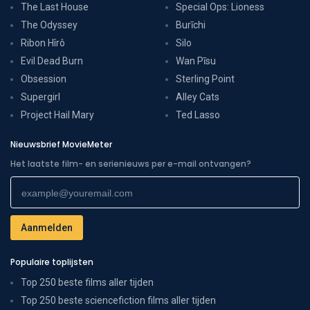
The Last House
Special Ops: Lioness
The Odyssey
Burīchi
Ribon Hîrô
Silo
Evil Dead Burn
Wan Pīsu
Obsession
Sterling Point
Supergirl
Alley Cats
Project Hail Mary
Ted Lasso
Nieuwsbrief MovieMeter
Het laatste film- en serienieuws per e-mail ontvangen?
Populaire toplijsten
Top 250 beste films aller tijden
Top 250 beste sciencefiction films aller tijden