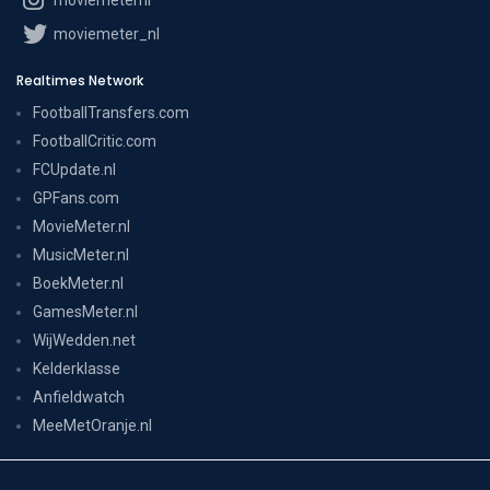
moviemeter_nl
Realtimes Network
FootballTransfers.com
FootballCritic.com
FCUpdate.nl
GPFans.com
MovieMeter.nl
MusicMeter.nl
BoekMeter.nl
GamesMeter.nl
WijWedden.net
Kelderklasse
Anfieldwatch
MeeMetOranje.nl