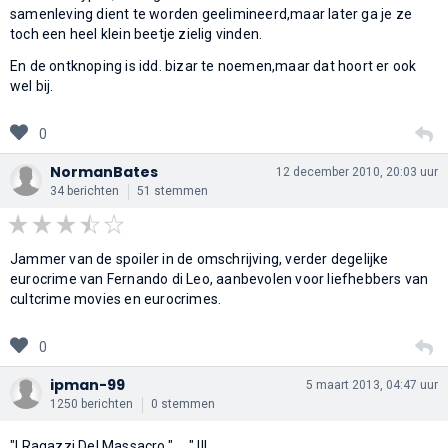
samenleving dient te worden geelimineerd,maar later ga je ze
toch een heel klein beetje zielig vinden.
En de ontknoping is idd. bizar te noemen,maar dat hoort er ook
wel bij.
0
NormanBates
12 december 2010, 20:03 uur
34 berichten
51 stemmen
Jammer van de spoiler in de omschrijving, verder degelijke
eurocrime van Fernando di Leo, aanbevolen voor liefhebbers van
cultcrime movies en eurocrimes.
0
ipman-99
5 maart 2013, 04:47 uur
1250 berichten
0 stemmen
"I Ragazzi Del Massacro." ... " !!!