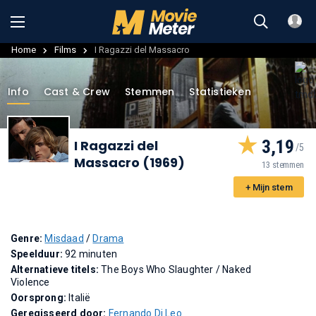
Home
Films
I Ragazzi del Massacro
Info
Cast & Crew
Stemmen
Statistieken
3,19
I Ragazzi del
Massacro (1969)
13 stemmen
+ Mijn stem
Genre:
Misdaad
/
Drama
Speelduur:
92 minuten
Alternatieve titels:
The Boys Who Slaughter
/
Naked
Violence
Oorsprong:
Italië
Geregisseerd door:
Fernando Di Leo