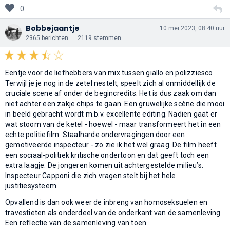
0
Bobbejaantje
10 mei 2023, 08:40 uur
2365 berichten
2119 stemmen
Eentje voor de liefhebbers van mix tussen giallo en polizziesco.
Terwijl je je nog in de zetel nestelt, speelt zich al onmiddellijk de
cruciale scene af onder de begincredits. Het is dus zaak om dan
niet achter een zakje chips te gaan. Een gruwelijke scène die mooi
in beeld gebracht wordt m.b.v. excellente editing. Nadien gaat er
wat stoom van de ketel - hoewel - maar transformeert het in een
echte politiefilm. Staalharde ondervragingen door een
gemotiveerde inspecteur - zo zie ik het wel graag. De film heeft
een sociaal-politiek kritische ondertoon en dat geeft toch een
extra laagje. De jongeren komen uit achtergestelde milieu’s.
Inspecteur Capponi die zich vragen stelt bij het hele
justitiesysteem.
Opvallend is dan ook weer de inbreng van homoseksuelen en
travestieten als onderdeel van de onderkant van de samenleving.
Een reflectie van de samenleving van toen.