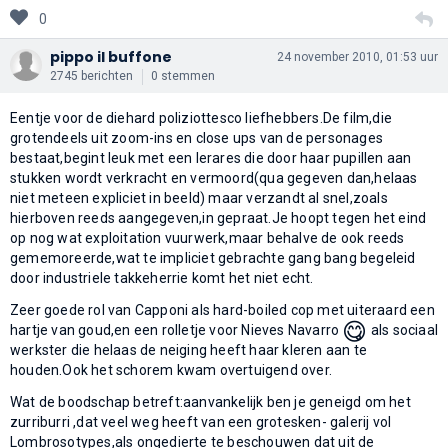
0
pippo il buffone
24 november 2010, 01:53 uur
2745 berichten
0 stemmen
Eentje voor de diehard poliziottesco liefhebbers.De film,die
grotendeels uit zoom-ins en close ups van de personages
bestaat,begint leuk met een lerares die door haar pupillen aan
stukken wordt verkracht en vermoord(qua gegeven dan,helaas
niet meteen expliciet in beeld) maar verzandt al snel,zoals
hierboven reeds aangegeven,in gepraat.Je hoopt tegen het eind
op nog wat exploitation vuurwerk,maar behalve de ook reeds
gememoreerde,wat te impliciet gebrachte gang bang begeleid
door industriele takkeherrie komt het niet echt.
Zeer goede rol van Capponi als hard-boiled cop met uiteraard een
😋
hartje van goud,en een rolletje voor Nieves Navarro
als sociaal
werkster die helaas de neiging heeft haar kleren aan te
houden.Ook het schorem kwam overtuigend over.
Wat de boodschap betreft:aanvankelijk ben je geneigd om het
zurriburri ,dat veel weg heeft van een grotesken- galerij vol
Lombrosotypes,als ongedierte te beschouwen dat uit de