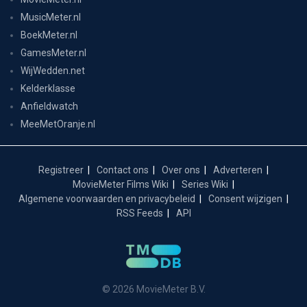
MusicMeter.nl
BoekMeter.nl
GamesMeter.nl
WijWedden.net
Kelderklasse
Anfieldwatch
MeeMetOranje.nl
Registreer
Contact ons
Over ons
Adverteren
MovieMeter Films Wiki
Series Wiki
Algemene voorwaarden en privacybeleid
Consent wijzigen
RSS Feeds
API
© 2026 MovieMeter B.V.