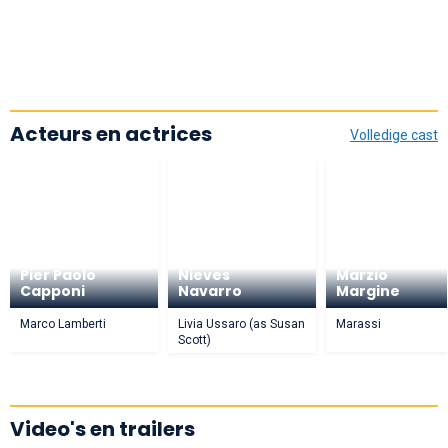
Acteurs en actrices
Volledige cast
Pier Paolo
Nieves
Marzio
Capponi
Navarro
Margine
Marco Lamberti
Livia Ussaro (as Susan
Marassi
Scott)
Video's en trailers