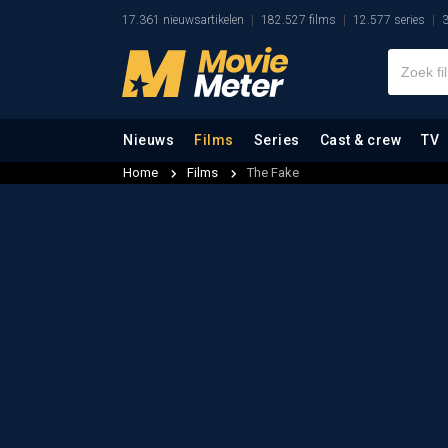
17.361 nieuwsartikelen
182.527 films
12.577 series
3
Nieuws
Films
Series
Cast & crew
TV
Home
Films
The Fake