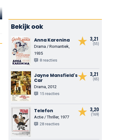
Gerald Case
Seymour Green
Eliot Make
Randall
Bekijk ook
Weston
George
3,21
Anna Karenina
(55)
Drama / Romantiek,
1935
8 reacties
3,21
Jayne Mansfield's
(65)
Car
Drama, 2012
15 reacties
3,20
Telefon
(169)
Actie / Thriller, 1977
28 reacties