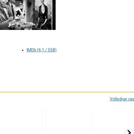
IMDb (6,1 / 558)
Volledige ca