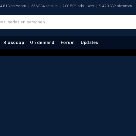
4.813 seizoenen
656.884 acteurs
200.502 gebruikers
9.470.383 stemmen
Bioscoop
On demand
Forum
Updates