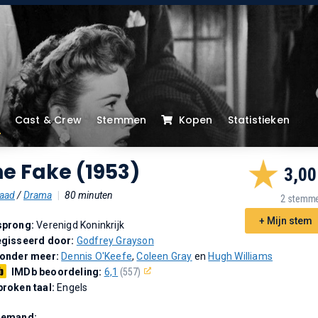
Cast & Crew
Stemmen
Kopen
Statistieken
e Fake (1953)
3,00
aad
/
Drama
|
80 minuten
2 stemm
+ Mijn stem
sprong:
Verenigd Koninkrijk
gisseerd door:
Godfrey Grayson
 onder meer:
Dennis O'Keefe
,
Coleen Gray
en
Hugh Williams
IMDb beoordeling:
6,1
(557)
roken taal:
Engels
Demand: