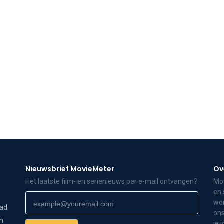
Nieuwsbrief MovieMeter
Ov
Het laatste film- en serienieuws per e-mail ontvangen?
Mov
en 
wor
dad
ons
on
je 