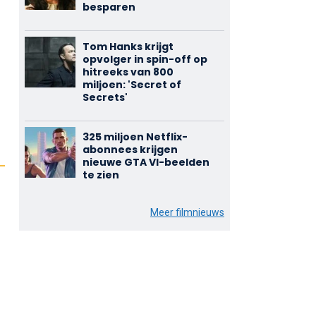
besparen
Tom Hanks krijgt
opvolger in spin-off op
hitreeks van 800
miljoen: 'Secret of
Secrets'
325 miljoen Netflix-
abonnees krijgen
nieuwe GTA VI-beelden
te zien
Meer filmnieuws