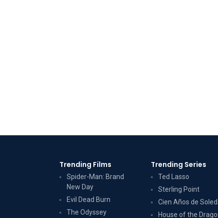
Trending Films
Trending Series
Spider-Man: Brand
Ted Lasso
New Day
Sterling Point
Evil Dead Burn
Cien Años de Sole
The Odyssey
House of the Drag