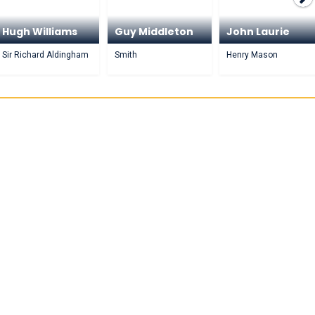
Hugh Williams
Guy Middleton
John Laurie
Sir Richard Aldingham
Smith
Henry Mason