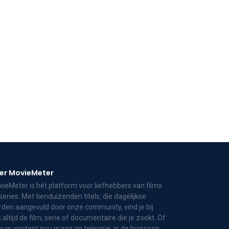
er MovieMeter
ieMeter is hét platform voor liefhebbers van films
series. Met tienduizenden titels, die dagelijkse
den aangevuld door onze community, vind je bij
 altijd de film, serie of documentaire die je zoekt. Of
jouw content nou graag op televisie, in de bioscoop