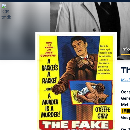
Info
Th
Misd
Oor
Gere
Met
Gesp
On 