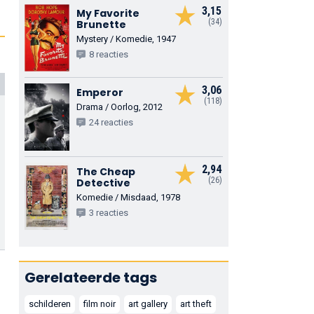
3,15
My Favorite
(34)
Brunette
Mystery / Komedie, 1947
8 reacties
3,06
Emperor
(118)
Drama / Oorlog, 2012
24 reacties
2,94
The Cheap
(26)
Detective
Komedie / Misdaad, 1978
3 reacties
Gerelateerde tags
schilderen
film noir
art gallery
art theft