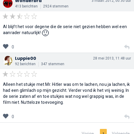
Wonderbra
3 maart 2012, 00:30 uur
413 berichten
2924 stemmen
Al blijft het voor degene die de serie niet gezien hebben wel een
🙂
aanrader natuurlijk!
0
Luppie00
28 mei 2013, 11:48 uur
92 berichten
347 stemmen
Alleen het stukje met Mr. Hitler was om te lachen, nou ja lachen, ik
had een glimlach op mijn gezicht. Verder vond ik het vrij weinig. In
de serie zaten af en toe stukjes wat nog wel grappig was, in de
film niet. Nutteloze toevoeging.
0
Vorige
Volgende
1