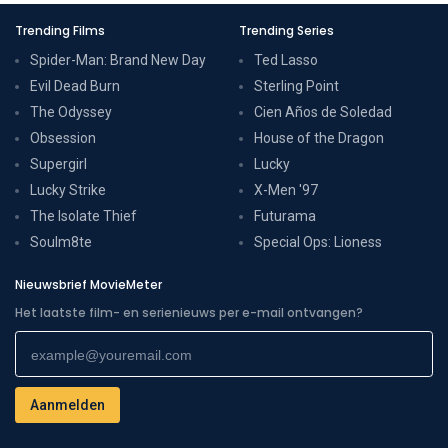
Trending Films
Trending Series
Spider-Man: Brand New Day
Ted Lasso
Evil Dead Burn
Sterling Point
The Odyssey
Cien Años de Soledad
Obsession
House of the Dragon
Supergirl
Lucky
Lucky Strike
X-Men '97
The Isolate Thief
Futurama
Soulm8te
Special Ops: Lioness
Nieuwsbrief MovieMeter
Het laatste film- en serienieuws per e-mail ontvangen?