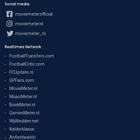
Social media
moviemeterofficial
moviemeternl
moviemeter_nl
Realtimes Network
FootballTransfers.com
FootballCritic.com
FCUpdate.nl
GPFans.com
MovieMeter.nl
MusicMeter.nl
BoekMeter.nl
GamesMeter.nl
WijWedden.net
Kelderklasse
Anfieldwatch