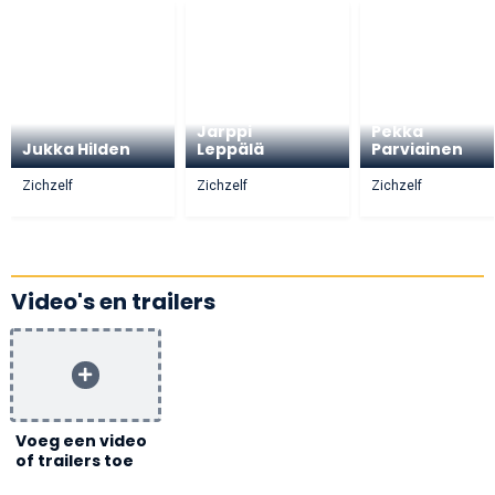
Hannu-
Jarppi
Pekka
Jukka Hilden
Leppälä
Parviainen
Zichzelf
Zichzelf
Zichzelf
Video's en trailers
Voeg een video
of trailers toe