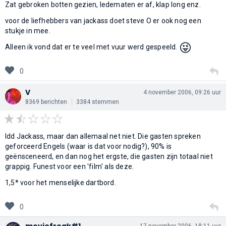
Zat gebroken botten gezien, ledematen er af, klap long enz.
voor de liefhebbers van jackass doet steve O er ook nog een
stukje in mee.
😜
Alleen ik vond dat er te veel met vuur werd gespeeld.
0
V
4 november 2006, 09:26 uur
8369 berichten
3384 stemmen
Idd Jackass, maar dan allemaal net niet. Die gasten spreken
geforceerd Engels (waar is dat voor nodig?), 90% is
geënsceneerd, en dan nog het ergste, die gasten zijn totaal niet
grappig. Funest voor een 'film' als deze.
1,5* voor het menselijke dartbord.
0
moviefreak#1
17 november 2006, 18:11 uur