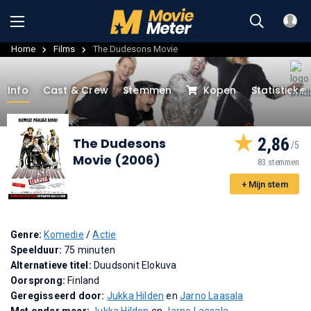
Home
Films
The Dudesons Movie
Info
Cast & Crew
Stemmen
Kopen
Statistieke
2,86
The Dudesons
Movie (2006)
83 stemmen
+ Mijn stem
Genre:
Komedie
/
Actie
Speelduur:
75 minuten
Alternatieve titel:
Duudsonit Elokuva
Oorsprong:
Finland
Geregisseerd door:
Jukka Hilden
en
Jarno Laasala
Met onder meer:
Jukka Hilden
en
Jarno Laasala