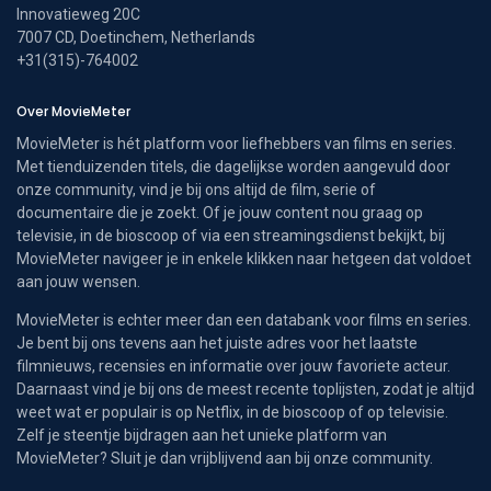
Innovatieweg 20C
7007 CD, Doetinchem, Netherlands
+31(315)-764002
Over MovieMeter
MovieMeter is hét platform voor liefhebbers van films en series.
Met tienduizenden titels, die dagelijkse worden aangevuld door
onze community, vind je bij ons altijd de film, serie of
documentaire die je zoekt. Of je jouw content nou graag op
televisie, in de bioscoop of via een streamingsdienst bekijkt, bij
MovieMeter navigeer je in enkele klikken naar hetgeen dat voldoet
aan jouw wensen.
MovieMeter is echter meer dan een databank voor films en series.
Je bent bij ons tevens aan het juiste adres voor het laatste
filmnieuws, recensies en informatie over jouw favoriete acteur.
Daarnaast vind je bij ons de meest recente toplijsten, zodat je altijd
weet wat er populair is op Netflix, in de bioscoop of op televisie.
Zelf je steentje bijdragen aan het unieke platform van
MovieMeter? Sluit je dan vrijblijvend aan bij onze community.