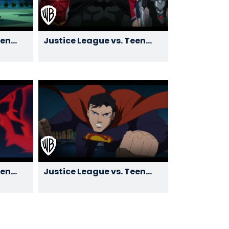
een
Justice League vs. Teen
Titans
een
Justice League vs. Teen
Titans