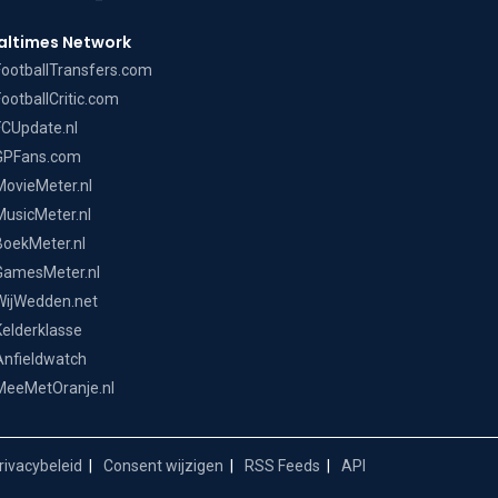
altimes Network
FootballTransfers.com
FootballCritic.com
FCUpdate.nl
GPFans.com
MovieMeter.nl
MusicMeter.nl
BoekMeter.nl
GamesMeter.nl
WijWedden.net
Kelderklasse
Anfieldwatch
MeeMetOranje.nl
ivacybeleid
Consent wijzigen
RSS Feeds
API