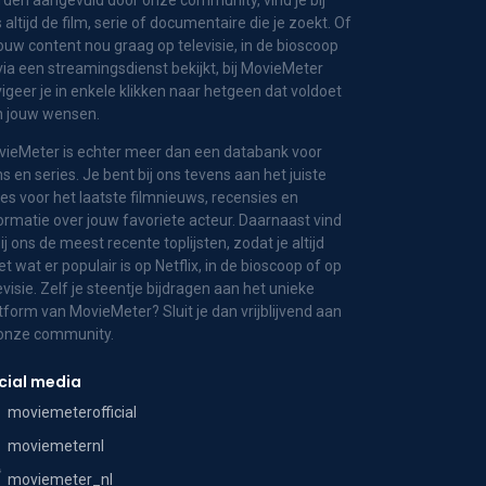
 altijd de film, serie of documentaire die je zoekt. Of
jouw content nou graag op televisie, in de bioscoop
via een streamingsdienst bekijkt, bij MovieMeter
igeer je in enkele klikken naar hetgeen dat voldoet
n jouw wensen.
ieMeter is echter meer dan een databank voor
ms en series. Je bent bij ons tevens aan het juiste
es voor het laatste filmnieuws, recensies en
ormatie over jouw favoriete acteur. Daarnaast vind
bij ons de meest recente toplijsten, zodat je altijd
t wat er populair is op Netflix, in de bioscoop of op
evisie. Zelf je steentje bijdragen aan het unieke
tform van MovieMeter? Sluit je dan vrijblijvend aan
 onze community.
cial media
moviemeterofficial
moviemeternl
moviemeter_nl