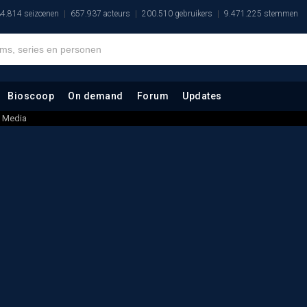
4.814 seizoenen
657.937 acteurs
200.510 gebruikers
9.471.225 stemmen
Bioscoop
On demand
Forum
Updates
Media