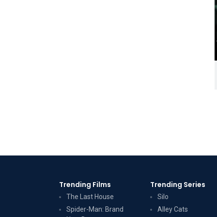
Trending Films
Trending Series
The Last House
Silo
Spider-Man: Brand
Alley Cats