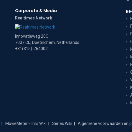
Corporate & Media
Re
Realtimes Network
Innovatieweg 20C
7007 CD, Doetinchem, Netherlands
+31(315)-764002
MovieMeter Films Wiki
Series Wiki
Algemene voorwaarden en pr