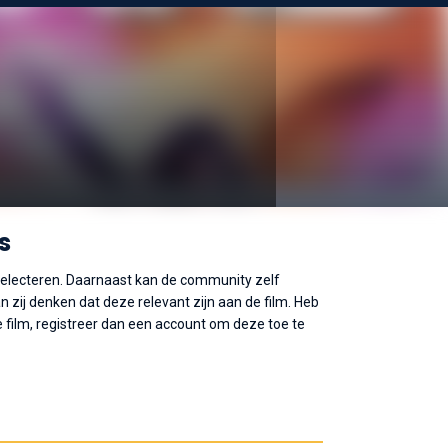
s
 selecteren. Daarnaast kan de community zelf
 zij denken dat deze relevant zijn aan de film. Heb
 film, registreer dan een account om deze toe te