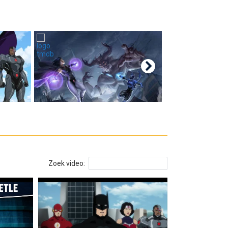
Zoek video: