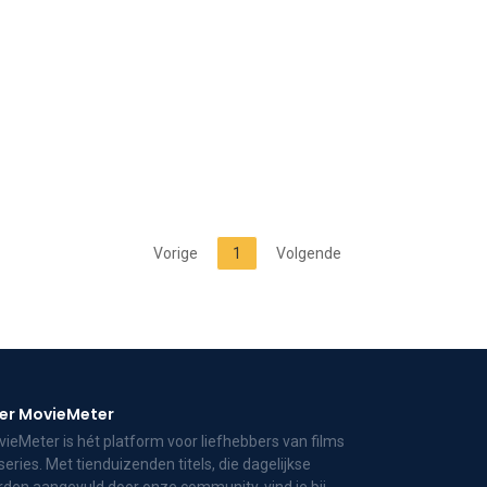
Vorige
1
Volgende
er MovieMeter
ieMeter is hét platform voor liefhebbers van films
series. Met tienduizenden titels, die dagelijkse
den aangevuld door onze community, vind je bij