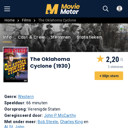
Home
Films
The Oklahoma Cyclone
Info
Cast & Crew
Stemmen
Statistieken
2,20
The Oklahoma
Cyclone (1930)
5 stemmen
+ Mijn stem
Genre:
Western
Speelduur:
66 minuten
Oorsprong:
Verenigde Staten
Geregisseerd door:
John P. McCarthy
Met onder meer:
Bob Steele
,
Charles King
en
Al St. John