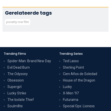
Gerelateerde tags
poverty row film
Trending Films
Trending Series
Spider-Man: Brand New Day
Ted Lasso
Evil Dead Burn
Sterling Point
The Odyssey
Cien Años de Soledad
Obsession
House of the Dragon
Supergirl
Lucky
Lucky Strike
X-Men '97
The Isolate Thief
Futurama
Soulm8te
Special Ops: Lioness