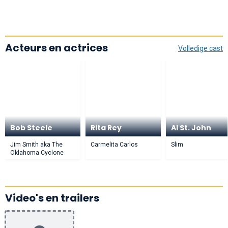
Acteurs en actrices
Volledige cast
Bob Steele
Rita Rey
Al St. John
Jim Smith aka The
Carmelita Carlos
Slim
Oklahoma Cyclone
Video's en trailers