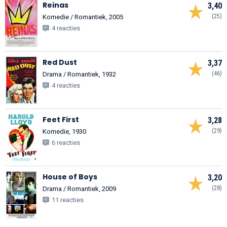
Reinas
3,40
(25)
Komedie / Romantiek, 2005
4 reacties
Red Dust
3,37
(46)
Drama / Romantiek, 1932
4 reacties
Feet First
3,28
(29)
Komedie, 1930
6 reacties
House of Boys
3,20
(28)
Drama / Romantiek, 2009
11 reacties