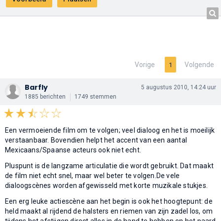
Vorige
Volgende
1
Barfly
5 augustus 2010, 14:24 uur
1885 berichten
1749 stemmen
Een vermoeiende film om te volgen; veel dialoog en het is moeilijk
verstaanbaar. Bovendien helpt het accent van een aantal
Mexicaans/Spaanse acteurs ook niet echt.
Pluspunt is de langzame articulatie die wordt gebruikt. Dat maakt
de film niet echt snel, maar wel beter te volgen.De vele
dialoogscènes worden afgewisseld met korte muzikale stukjes.
Een erg leuke actiescène aan het begin is ook het hoogtepunt: de
held maakt al rijdend de halsters en riemen van zijn zadel los, om
tijdens het afstijgen direct alles in de hand te hebben en het paard