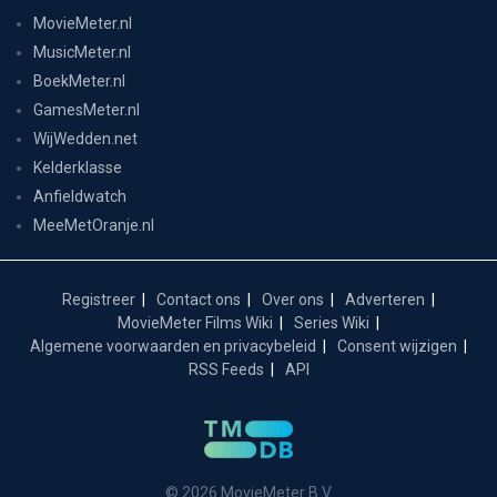
MovieMeter.nl
MusicMeter.nl
BoekMeter.nl
GamesMeter.nl
WijWedden.net
Kelderklasse
Anfieldwatch
MeeMetOranje.nl
Registreer
Contact ons
Over ons
Adverteren
MovieMeter Films Wiki
Series Wiki
Algemene voorwaarden en privacybeleid
Consent wijzigen
RSS Feeds
API
© 2026 MovieMeter B.V.