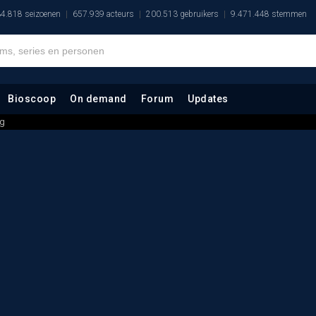
4.818 seizoenen
657.939 acteurs
200.513 gebruikers
9.471.448 stemmen
Bioscoop
On demand
Forum
Updates
ng