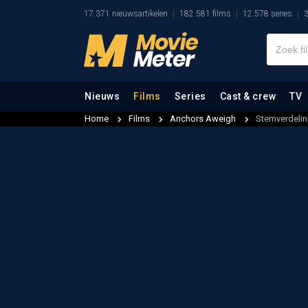
17.371 nieuwsartikelen
182.581 films
12.578 series
3
Nieuws
Films
Series
Cast & crew
TV
Home
Films
Anchors Aweigh
Stemverdeli