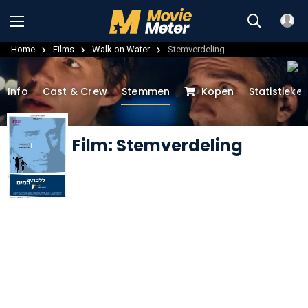
Home
Films
Walk on Water
Stemverdeling
Info
Cast & Crew
Stemmen
Kopen
Statistieke
Film: Stemverdeling