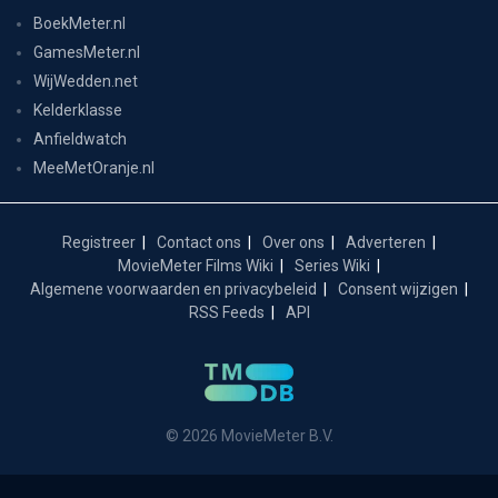
BoekMeter.nl
GamesMeter.nl
WijWedden.net
Kelderklasse
Anfieldwatch
MeeMetOranje.nl
Registreer
Contact ons
Over ons
Adverteren
MovieMeter Films Wiki
Series Wiki
Algemene voorwaarden en privacybeleid
Consent wijzigen
RSS Feeds
API
© 2026 MovieMeter B.V.