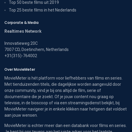
Top 50 beste films uit 2019
Top 25 beste films in het Nederlands
Corporate & Media
Realtimes Network
Innovatieweg 20C
7007 CD, Doetinchem, Netherlands
+31(315)-764002
Over MovieMeter
MovieMeter is hét platform voor liefhebbers van films en series.
Met tienduizenden titels, die dagelijkse worden aangevuld door
onze community, vind je bij ons altijd de film, serie of
documentaire die je zoekt. Of je jouw content nou graag op
televisie, in de bioscoop of via een streamingsdienst bekijkt, bij
MovieMeter navigeer je in enkele klikken naar hetgeen dat voldoet
aan jouw wensen.
MovieMeter is echter meer dan een databank voor films en series.
Je bent bij ons tevens aan het juiste adres voor het laatste