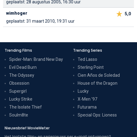
geplaatst: 28 augustus 2005, 16:30 uur
wimhoger
5,0
geplaatst: 31 maart 2010, 19:31 uur
Trending Films
Trending Series
Spider-Man: Brand New Day
Ted Lasso
Evil Dead Burn
Sterling Point
The Odyssey
Cien Años de Soledad
Obsession
House of the Dragon
Supergirl
Lucky
Lucky Strike
X-Men '97
The Isolate Thief
Futurama
Soulm8te
Special Ops: Lioness
Nieuwsbrief MovieMeter
Het laatste film- en serienieuws per e-mail ontvangen?