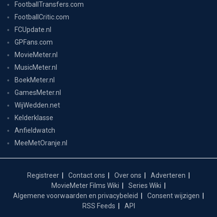
FootballTransfers.com
FootballCritic.com
FCUpdate.nl
GPFans.com
MovieMeter.nl
MusicMeter.nl
BoekMeter.nl
GamesMeter.nl
WijWedden.net
Kelderklasse
Anfieldwatch
MeeMetOranje.nl
Registreer
Contact ons
Over ons
Adverteren
MovieMeter Films Wiki
Series Wiki
Algemene voorwaarden en privacybeleid
Consent wijzigen
RSS Feeds
API