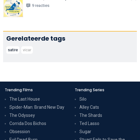
9 reacties
Gerelateerde tags
satire
vicar
Trending Films
Trending Series
The Last House
Silo
Spider-Man: Brand New Day
Alley Cats
The Odyssey
The Shards
Corrida Dos Bichos
Ted Lasso
Obsession
Sugar
Evil Dead Burn
Stuart Fails to Save the