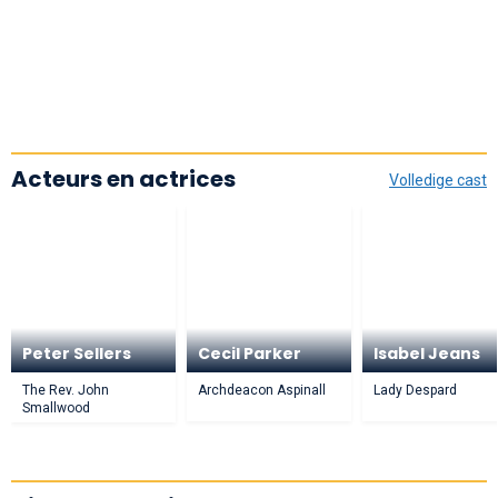
Acteurs en actrices
Volledige cast
Peter Sellers
Cecil Parker
Isabel Jeans
The Rev. John
Archdeacon Aspinall
Lady Despard
Smallwood