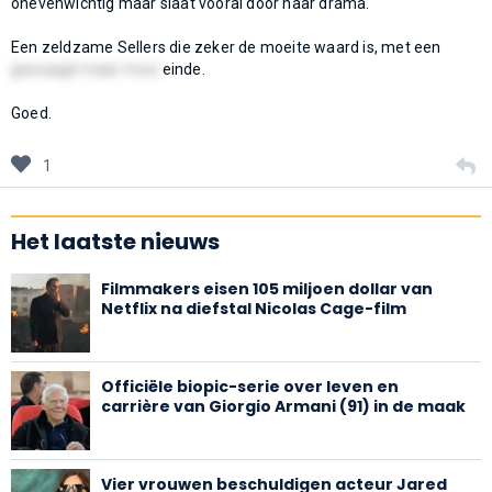
onevenwichtig maar slaat vooral door naar drama.
Een zeldzame Sellers die zeker de moeite waard is, met een
gewaagd maar mooi
einde.
Goed.
1
Het laatste nieuws
Filmmakers eisen 105 miljoen dollar van
Netflix na diefstal Nicolas Cage-film
Officiële biopic-serie over leven en
carrière van Giorgio Armani (91) in de maak
Vier vrouwen beschuldigen acteur Jared