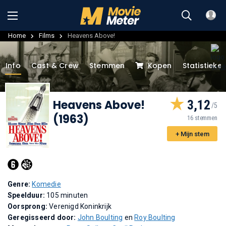
Home
Films
Heavens Above!
Info
Cast & Crew
Stemmen
Kopen
Statistieke
Heavens Above!
3,12
(1963)
16 stemmen
+ Mijn stem
Genre:
Komedie
Speelduur:
105 minuten
Oorsprong:
Verenigd Koninkrijk
Geregisseerd door:
John Boulting
en
Roy Boulting