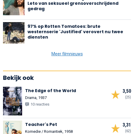
Leto van seksueel grensoverschrijdend
gedrag
97% op Rotten Tomatoes: brute
westernserie 'Justified' verovert nu twee
diensten
Meer filmnieuws
Bekijk ook
The Edge of the World
3,50
(25)
Drama, 1937
10 reacties
Teacher's Pet
3,31
(62)
Komedie / Romantiek, 1958