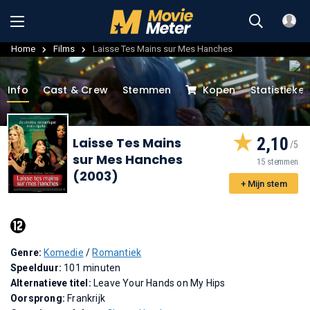
Home
Films
Laisse Tes Mains sur Mes Hanches
Info
Cast & Crew
Stemmen
Kopen
Statistieke
2,10
Laisse Tes Mains
sur Mes Hanches
15 stemmen
(2003)
+ Mijn stem
Genre:
Komedie
/
Romantiek
Speelduur:
101 minuten
Alternatieve titel:
Leave Your Hands on My Hips
Oorsprong:
Frankrijk