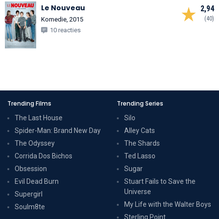
Le Nouveau
2,94
(40)
Komedie, 2015
10 reacties
Trending Films
Trending Series
The Last House
Silo
Spider-Man: Brand New Day
Alley Cats
The Odyssey
The Shards
Corrida Dos Bichos
Ted Lasso
Obsession
Sugar
Evil Dead Burn
Stuart Fails to Save the
Universe
Supergirl
My Life with the Walter Boys
Soulm8te
Sterling Point