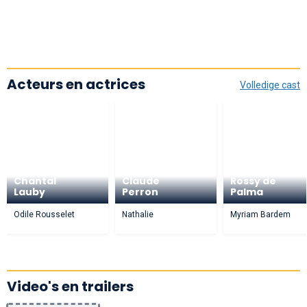
Acteurs en actrices
Volledige cast
Chantal
Claude
Rossy de
Lauby
Perron
Palma
Odile Rousselet
Nathalie
Myriam Bardem
Video's en trailers