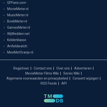
GPFans.com
MovieMeter.nl
MusicMeter.nl
BoekMeter.nl
GamesMeter.nl
WijWedden.net
Kelderklasse
Anfieldwatch
MeeMetOranje.nl
Registreer
Contact ons
Over ons
Adverteren
MovieMeter Films Wiki
Series Wiki
Algemene voorwaarden en privacybeleid
Consent wijzigen
RSS Feeds
API