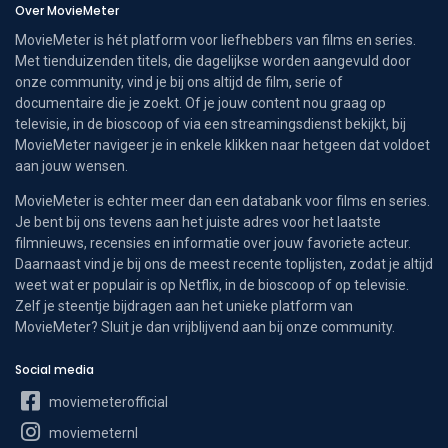
Over MovieMeter
MovieMeter is hét platform voor liefhebbers van films en series.
Met tienduizenden titels, die dagelijkse worden aangevuld door
onze community, vind je bij ons altijd de film, serie of
documentaire die je zoekt. Of je jouw content nou graag op
televisie, in de bioscoop of via een streamingsdienst bekijkt, bij
MovieMeter navigeer je in enkele klikken naar hetgeen dat voldoet
aan jouw wensen.
MovieMeter is echter meer dan een databank voor films en series.
Je bent bij ons tevens aan het juiste adres voor het laatste
filmnieuws, recensies en informatie over jouw favoriete acteur.
Daarnaast vind je bij ons de meest recente toplijsten, zodat je altijd
weet wat er populair is op Netflix, in de bioscoop of op televisie.
Zelf je steentje bijdragen aan het unieke platform van
MovieMeter? Sluit je dan vrijblijvend aan bij onze community.
Social media
moviemeterofficial
moviemeternl