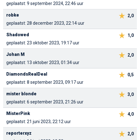
geplaatst: 9 september 2024, 22:46 uur
robke
2,0
geplaatst: 28 december 2023, 22:14 uur
Shadowed
1,0
geplaatst: 23 oktober 2023, 19:17 uur
Johan M
2,0
geplaatst: 13 oktober 2023, 01:34 uur
DiamondsRealDeal
0,5
geplaatst: 8 september 2023, 09:17 uur
mister blonde
3,0
geplaatst: 6 september 2023, 21:26 uur
MisterPink
4,0
geplaatst: 21 juni 2023, 22:12 uur
reporterxyz
2,0