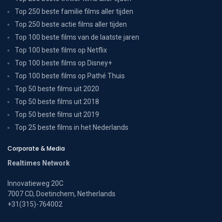
Top 250 beste familie films aller tijden
Top 250 beste actie films aller tijden
Top 100 beste films van de laatste jaren
Top 100 beste films op Netflix
Top 100 beste films op Disney+
Top 100 beste films op Pathé Thuis
Top 50 beste films uit 2020
Top 50 beste films uit 2018
Top 50 beste films uit 2019
Top 25 beste films in het Nederlands
Corporate & Media
Realtimes Network
Innovatieweg 20C
7007 CD, Doetinchem, Netherlands
+31(315)-764002