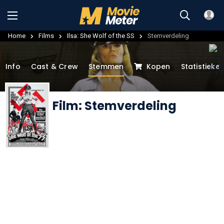
Home
Films
Ilsa: She Wolf of the SS
Stemverdeling
Info
Cast & Crew
Stemmen
Kopen
Statistieke
Film: Stemverdeling