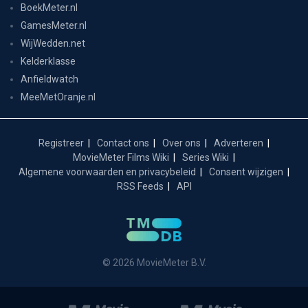
BoekMeter.nl
GamesMeter.nl
WijWedden.net
Kelderklasse
Anfieldwatch
MeeMetOranje.nl
Registreer
Contact ons
Over ons
Adverteren
MovieMeter Films Wiki
Series Wiki
Algemene voorwaarden en privacybeleid
Consent wijzigen
RSS Feeds
API
© 2026 MovieMeter B.V.