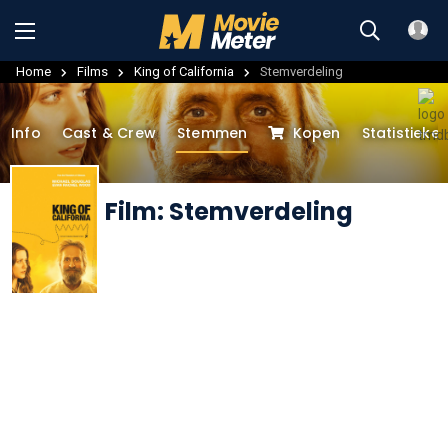
Home
Films
King of California
Stemverdeling
Info
Cast & Crew
Stemmen
Kopen
Statistieke
Film: Stemverdeling