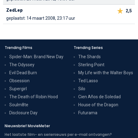
ZedLep
2,5
geplaatst: 14 maart 2008, 23:17 uur
Trending Films
Trending Series
Spider-Man: Brand New Day
The Shards
The Odyssey
Sterling Point
Evil Dead Burn
My Life with the Walter Boys
Obsession
Ted Lasso
Supergirl
Silo
The Death of Robin Hood
Cien Años de Soledad
Soulm8te
House of the Dragon
Disclosure Day
Futurama
Nieuwsbrief MovieMeter
Het laatste film- en serienieuws per e-mail ontvangen?