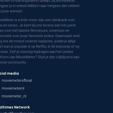
via een streamingsdienst bekijkt, bij MovieMeter
igeer je in enkele klikken naar hetgeen dat voldoet
n jouw wensen.
ieMeter is echter meer dan een databank voor
ms en series. Je bent bij ons tevens aan het juiste
es voor het laatste filmnieuws, recensies en
ormatie over jouw favoriete acteur. Daarnaast vind
bij ons de meest recente toplijsten, zodat je altijd
t wat er populair is op Netflix, in de bioscoop of op
evisie. Zelf je steentje bijdragen aan het unieke
tform van MovieMeter? Sluit je dan vrijblijvend aan
 onze community.
cial media
moviemeterofficial
moviemeternl
moviemeter_nl
altimes Network