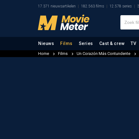
17.371 nieuwsartikelen
182.563 films
12.578 series
3
Nieuws
Films
Series
Cast & crew
TV
Home
Films
Un Corazón Más Contundente