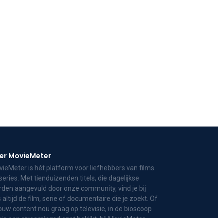
er MovieMeter
ieMeter is hét platform voor liefhebbers van films
series. Met tienduizenden titels, die dagelijkse
den aangevuld door onze community, vind je bij
 altijd de film, serie of documentaire die je zoekt. Of
jouw content nou graag op televisie, in de bioscoop