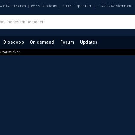
4.814 seizoenen
657.937 acteurs
200.511 gebruikers
9.471.243 stemmen
Bioscoop
On demand
Forum
Updates
Statistieken