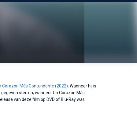
n Corazón Más Contundente (2022)
. Wanneer hij is
n gegeven sterren; wanneer Un Corazón Más
release van deze film op DVD of Blu-Ray was.