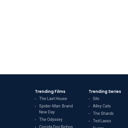
Trending Films
Trending Series
The Last House
Silo
Spider-Man: Brand
Alley Cats
New Day
The Shards
The Odyssey
Ted Lasso
Corrida Dos Bichos