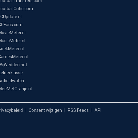
FootballTransfers.com
FootballCritic.com
FCUpdate.nl
GPFans.com
MovieMeter.nl
MusicMeter.nl
BoekMeter.nl
GamesMeter.nl
WijWedden.net
Kelderklasse
Anfieldwatch
MeeMetOranje.nl
ivacybeleid
Consent wijzigen
RSS Feeds
API