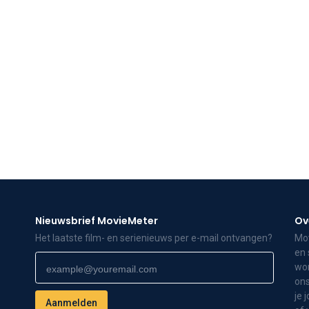
Nieuwsbrief MovieMeter
Ov
Het laatste film- en serienieuws per e-mail ontvangen?
Mov
en 
wor
ons
je 