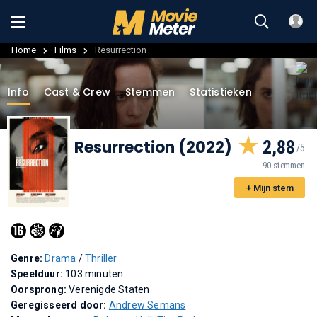
Home
Films
Resurrection
Info
Cast & Crew
Stemmen
Statistieken
Resurrection (2022)
2,88
90 stemmen
+ Mijn stem
Genre:
Drama
/
Thriller
Speelduur:
103 minuten
Oorsprong:
Verenigde Staten
Geregisseerd door:
Andrew Semans