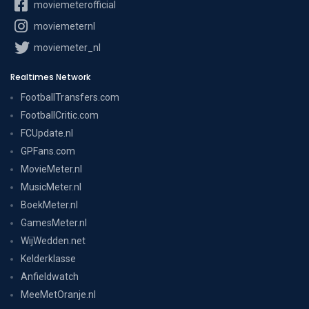
moviemeterofficial
moviemeternl
moviemeter_nl
Realtimes Network
FootballTransfers.com
FootballCritic.com
FCUpdate.nl
GPFans.com
MovieMeter.nl
MusicMeter.nl
BoekMeter.nl
GamesMeter.nl
WijWedden.net
Kelderklasse
Anfieldwatch
MeeMetOranje.nl