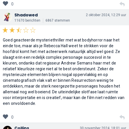
0
Shadowed
2 oktober 2024, 12:29 uur
11670 berichten
6867 stemmen
Goed geacteerde mysteriethriller met wat bodyhorror naar het
einde toe, maar als je Rebecca Hall weet te strikken voor de
hoofdrol komt het met acteerwerk natuurlijk altijd wel goed. Ze
slaagt erin een redelijk complex personage succesvol in te
kleuren, ondanks dat regisseur Andrew Semans haar met de
relatief kleurloze regie niet al te best ondersteunt. Zeker de
mysterieuze elementen blijven nogal oppervlakkig en op
cinematografisch vlak valt er binnen Resurrection weinig te
ontdekken, maar de sterk neergezette personages houden het
allemaal nog wel boeiend. De uiteindelijke slotfase laat ruimte
voor interpretatie en is creatief, maar kan de film niet redden van
een onvoldoende.
0
Collins
30 november 2024, 18:01 uur