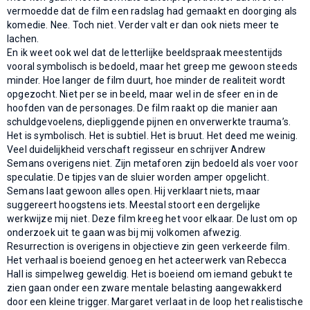
vermoedde dat de film een radslag had gemaakt en doorging als
komedie. Nee. Toch niet. Verder valt er dan ook niets meer te
lachen.
En ik weet ook wel dat de letterlijke beeldspraak meestentijds
vooral symbolisch is bedoeld, maar het greep me gewoon steeds
minder. Hoe langer de film duurt, hoe minder de realiteit wordt
opgezocht. Niet per se in beeld, maar wel in de sfeer en in de
hoofden van de personages. De film raakt op die manier aan
schuldgevoelens, diepliggende pijnen en onverwerkte trauma’s.
Het is symbolisch. Het is subtiel. Het is bruut. Het deed me weinig.
Veel duidelijkheid verschaft regisseur en schrijver Andrew
Semans overigens niet. Zijn metaforen zijn bedoeld als voer voor
speculatie. De tipjes van de sluier worden amper opgelicht.
Semans laat gewoon alles open. Hij verklaart niets, maar
suggereert hoogstens iets. Meestal stoort een dergelijke
werkwijze mij niet. Deze film kreeg het voor elkaar. De lust om op
onderzoek uit te gaan was bij mij volkomen afwezig.
Resurrection is overigens in objectieve zin geen verkeerde film.
Het verhaal is boeiend genoeg en het acteerwerk van Rebecca
Hall is simpelweg geweldig. Het is boeiend om iemand gebukt te
zien gaan onder een zware mentale belasting aangewakkerd
door een kleine trigger. Margaret verlaat in de loop het realistische