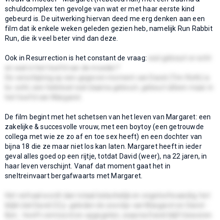
schuldcomplex ten gevolge van wat er met haar eerste kind
gebeurd is. De uitwerking hiervan deed me erg denken aan een
film dat ik enkele weken geleden gezien heb, namelijk Run Rabbit
Run, die ik veel beter vind dan deze.
Ook in Resurrection is het constant de vraag:
wat gebeurt er echt
en wat in het hoofd van de moeder?
De verschijning op een gegeven moment van David (Tim Roth) is
bv. echt; een heleboel wat daarna gebeurt, gebeurt alleen maar in
het hoofd van Margaret.
De film begint met het schetsen van het leven van Margaret: een
zakelijke & succesvolle vrouw, met een boytoy (een getrouwde
collega met wie ze zo af en toe sex heeft) en een dochter van
bijna 18 die ze maar niet los kan laten. Margaret heeft in ieder
geval alles goed op een rijtje, totdat David (weer), na 22 jaren, in
haar leven verschijnt. Vanaf dat moment gaat het in
sneltreinvaart bergafwaarts met Margaret.
Het verhaal wordt dan totaal belachelijk en ongeloofwaardig: het
blijkt dat David 22 jr. geleden de zoontje van Margaret en David -
Ben - heeft vermoord en opgegeten, waarna David blijft beweren