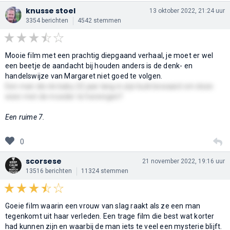
knusse stoel
13 oktober 2022, 21:24 uur
3354 berichten
4542 stemmen
Mooie film met een prachtig diepgaand verhaal, je moet er wel
een beetje de aandacht bij houden anders is de denk- en
handelswijze van Margaret niet goed te volgen.
Een man die de baby 22 jaar lang in zijn buik bewaard om deze
weer met de moeder te herenigen?
Een ruime 7.
0
scorsese
21 november 2022, 19:16 uur
13516 berichten
11324 stemmen
Goeie film waarin een vrouw van slag raakt als ze een man
tegenkomt uit haar verleden. Een trage film die best wat korter
had kunnen zijn en waarbij de man iets te veel een mysterie blijft.