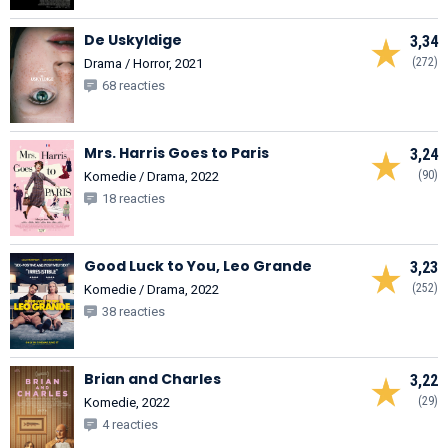
De Uskyldige
3,34
(272)
Drama / Horror, 2021
68 reacties
Mrs. Harris Goes to Paris
3,24
(90)
Komedie / Drama, 2022
18 reacties
Good Luck to You, Leo Grande
3,23
(252)
Komedie / Drama, 2022
38 reacties
Brian and Charles
3,22
(29)
Komedie, 2022
4 reacties