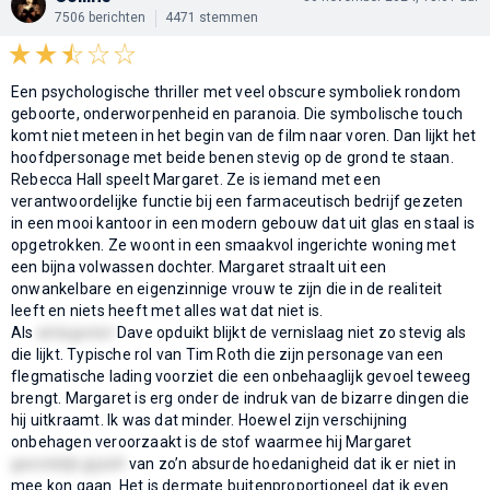
7506 berichten
4471 stemmen
Een psychologische thriller met veel obscure symboliek rondom
geboorte, onderworpenheid en paranoia. Die symbolische touch
komt niet meteen in het begin van de film naar voren. Dan lijkt het
hoofdpersonage met beide benen stevig op de grond te staan.
Rebecca Hall speelt Margaret. Ze is iemand met een
verantwoordelijke functie bij een farmaceutisch bedrijf gezeten
in een mooi kantoor in een modern gebouw dat uit glas en staal is
opgetrokken. Ze woont in een smaakvol ingerichte woning met
een bijna volwassen dochter. Margaret straalt uit een
onwankelbare en eigenzinnige vrouw te zijn die in de realiteit
leeft en niets heeft met alles wat dat niet is.
Als
antagonist
Dave opduikt blijkt de vernislaag niet zo stevig als
die lijkt. Typische rol van Tim Roth die zijn personage van een
flegmatische lading voorziet die een onbehaaglijk gevoel teweeg
brengt. Margaret is erg onder de indruk van de bizarre dingen die
hij uitkraamt. Ik was dat minder. Hoewel zijn verschijning
onbehagen veroorzaakt is de stof waarmee hij Margaret
geestelijk gijzelt
van zo’n absurde hoedanigheid dat ik er niet in
mee kon gaan. Het is dermate buitenproportioneel dat ik even