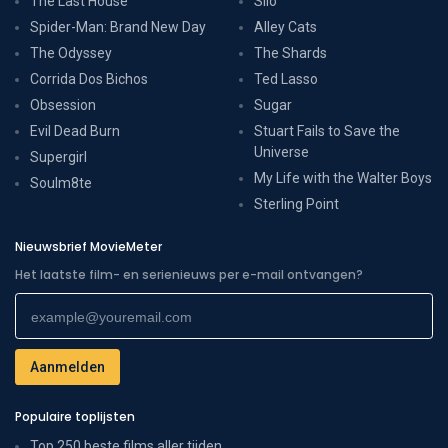
The Last House
Silo
Spider-Man: Brand New Day
Alley Cats
The Odyssey
The Shards
Corrida Dos Bichos
Ted Lasso
Obsession
Sugar
Evil Dead Burn
Stuart Fails to Save the
Universe
Supergirl
My Life with the Walter Boys
Soulm8te
Sterling Point
Nieuwsbrief MovieMeter
Het laatste film- en serienieuws per e-mail ontvangen?
Populaire toplijsten
Top 250 beste films aller tijden