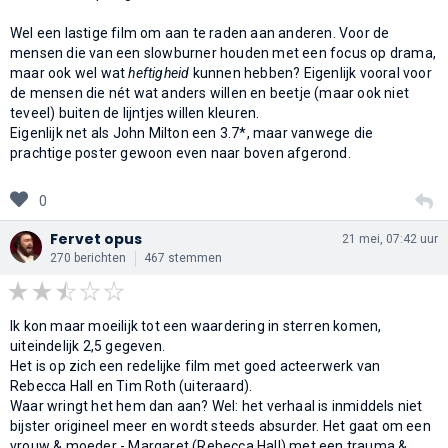
Wel een lastige film om aan te raden aan anderen. Voor de
mensen die van een slowburner houden met een focus op drama,
maar ook wel wat
heftigheid
kunnen hebben? Eigenlijk vooral voor
de mensen die nét wat anders willen en beetje (maar ook niet
teveel) buiten de lijntjes willen kleuren.
Eigenlijk net als John Milton een 3.7*, maar vanwege die
prachtige poster gewoon even naar boven afgerond.
0
Fervet opus
21 mei, 07:42 uur
270 berichten
467 stemmen
Ik kon maar moeilijk tot een waardering in sterren komen,
uiteindelijk 2,5 gegeven.
Het is op zich een redelijke film met goed acteerwerk van
Rebecca Hall en Tim Roth (uiteraard).
Waar wringt het hem dan aan? Wel: het verhaal is inmiddels niet
bijster origineel meer en wordt steeds absurder. Het gaat om een
vrouw & moeder - Margaret (Rebecca Hall) met een trauma &