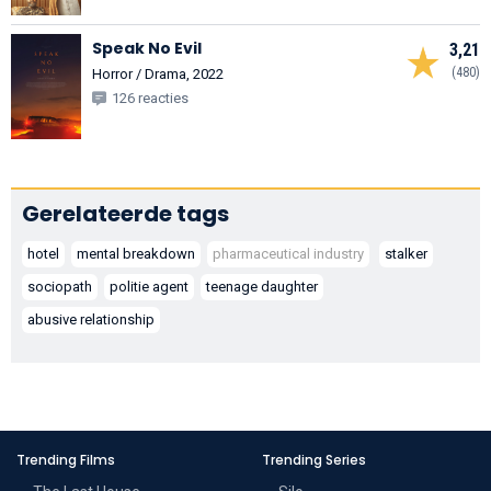
Speak No Evil
3,21
(480)
Horror / Drama, 2022
126 reacties
Gerelateerde tags
hotel
mental breakdown
pharmaceutical industry
stalker
sociopath
politie agent
teenage daughter
abusive relationship
Trending Films
Trending Series