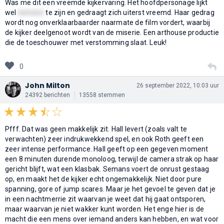
Was me dit een vreemde kijkervaring. Het hoofdpersonage lijkt
wel
behekst
te zijn en gedraagt zich uiterst vreemd. Haar gedrag
wordt nog onverklaarbaarder naarmate de film vordert, waarbij
de kijker deelgenoot wordt van de miserie. Een arthouse productie
die de toeschouwer met verstomming slaat. Leuk!
0
John Milton
26 september 2022, 10:03 uur
24392 berichten
13558 stemmen
Pfff. Dat was geen makkelijk zit. Hall levert (zoals valt te
verwachten) zeer indrukwekkend spel, en ook Roth geeft een
zeer intense performance. Hall geeft op een gegeven moment
een 8 minuten durende monoloog, terwijl de camera strak op haar
gericht blijft, wat een klasbak. Semans voert de onrust gestaag
op, en maakt het de kijker echt ongemakkelijk. Niet door pure
spanning, gore of jump scares. Maar je het gevoel te geven dat je
in een nachtmerrie zit waarvan je weet dat hij gaat ontsporen,
maar waarvan je niet wakker kunt worden. Het enge hier is de
macht die een mens over iemand anders kan hebben, en wat voor