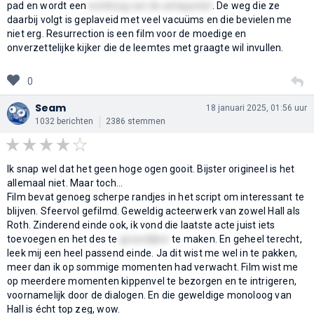
pad en wordt een
werktuig van de antagonist
. De weg die ze
daarbij volgt is geplaveid met veel vacuüms en die bevielen me
niet erg. Resurrection is een film voor de moedige en
onverzettelijke kijker die de leemtes met graagte wil invullen.
0
Seam
18 januari 2025, 01:56 uur
1032 berichten
2386 stemmen
Ik snap wel dat het geen hoge ogen gooit. Bijster origineel is het
allemaal niet. Maar toch...
Film bevat genoeg scherpe randjes in het script om interessant te
blijven. Sfeervol gefilmd. Geweldig acteerwerk van zowel Hall als
Roth. Zinderend einde ook, ik vond die laatste acte juist iets
toevoegen en het des te
gruwelijker
te maken. En geheel terecht,
leek mij een heel passend einde. Ja dit wist me wel in te pakken,
meer dan ik op sommige momenten had verwacht. Film wist me
op meerdere momenten kippenvel te bezorgen en te intrigeren,
voornamelijk door de dialogen. En die geweldige monoloog van
Hall is écht top zeg, wow.