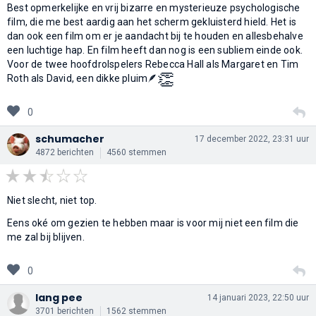
Best opmerkelijke en vrij bizarre en mysterieuze psychologische
film, die me best aardig aan het scherm gekluisterd hield. Het is
dan ook een film om er je aandacht bij te houden en allesbehalve
een luchtige hap. En film heeft dan nog is een subliem einde ook.
Voor de twee hoofdrolspelers Rebecca Hall als Margaret en Tim
👏
Roth als David, een dikke pluim🪶
0
schumacher
17 december 2022, 23:31 uur
4872 berichten
4560 stemmen
Niet slecht, niet top.
Eens oké om gezien te hebben maar is voor mij niet een film die
me zal bij blijven.
0
lang pee
14 januari 2023, 22:50 uur
3701 berichten
1562 stemmen