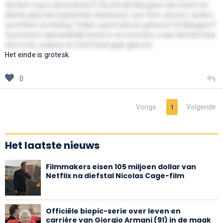
dat Ben nog in zijn buik leeft. Hij wilt dat Margaret dat erkent en
allerlei absurde opdrachten (kindness) voor hem uitvoert, anders
wordt Ben verdrietig. Zelden zoiets idioots gehoord. En Margaret?
Zij probeert aanvankelijk David te vermoorden, maar dat lukt haar
eerst niet, waarna ze toch David gaat geloven.
Het einde is grotesk.
0
Vorige
Volgende
1
Het laatste nieuws
Filmmakers eisen 105 miljoen dollar van
Netflix na diefstal Nicolas Cage-film
Officiële biopic-serie over leven en
carrière van Giorgio Armani (91) in de maak