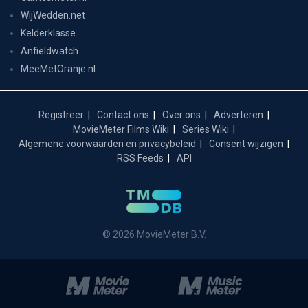
WijWedden.net
Kelderklasse
Anfieldwatch
MeeMetOranje.nl
Registreer
Contact ons
Over ons
Adverteren
MovieMeter Films Wiki
Series Wiki
Algemene voorwaarden en privacybeleid
Consent wijzigen
RSS Feeds
API
© 2026 MovieMeter B.V.