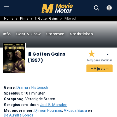
Home
Films
Ill Gotten Gains
Filtered
Info
Cast & Crew
Stemmen
Statistieken
-
Ill Gotten Gains
(1997)
Nog geen stemmen
+ Mijn stem
Genre:
Drama
/
Historisch
Speelduur:
101 minuten
Oorsprong:
Verenigde Staten
Geregisseerd door:
Joel B. Marsden
Met onder meer:
Djimon Hounsou
,
Akosua Busia
en
De'Aundre Bonds