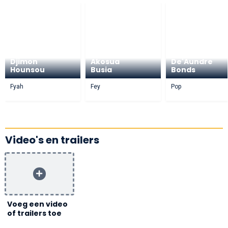
Djimon
Akosua
De'Aundre
Hounsou
Busia
Bonds
Fyah
Fey
Pop
Video's en trailers
Voeg een video
of trailers toe