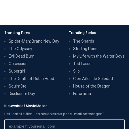
Trending Films
Trending Series
Spider-Man: Brand New Day
The Shards
The Odyssey
Sterling Point
Evil Dead Burn
My Life with the Walter Boys
Obsession
Ted Lasso
Supergirl
Silo
The Death of Robin Hood
Cien Años de Soledad
Soulm8te
House of the Dragon
Disclosure Day
Futurama
Nieuwsbrief MovieMeter
Het laatste film- en serienieuws per e-mail ontvangen?