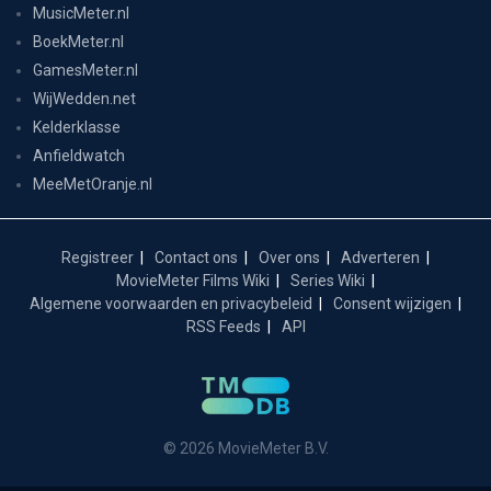
MusicMeter.nl
BoekMeter.nl
GamesMeter.nl
WijWedden.net
Kelderklasse
Anfieldwatch
MeeMetOranje.nl
Registreer
Contact ons
Over ons
Adverteren
MovieMeter Films Wiki
Series Wiki
Algemene voorwaarden en privacybeleid
Consent wijzigen
RSS Feeds
API
© 2026 MovieMeter B.V.