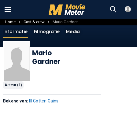
Home
Cast & crew
Mario Gardner
Informatie
Filmografie
Media
Mario
Gardner
Acteur (1)
Bekend van:
Ill Gotten Gains