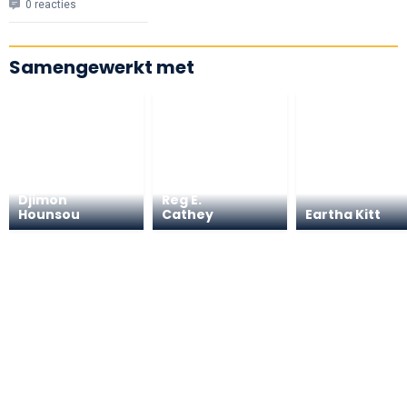
0 reacties
Samengewerkt met
Djimon
Reg E.
Hounsou
Cathey
Eartha Kitt