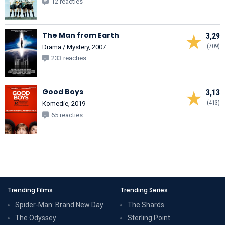
12 reacties
The Man from Earth
3,29
(709)
Drama / Mystery, 2007
233 reacties
Good Boys
3,13
(413)
Komedie, 2019
65 reacties
Trending Films
Trending Series
Spider-Man: Brand New Day
The Shards
The Odyssey
Sterling Point