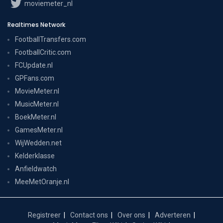
moviemeter_nl
Realtimes Network
FootballTransfers.com
FootballCritic.com
FCUpdate.nl
GPFans.com
MovieMeter.nl
MusicMeter.nl
BoekMeter.nl
GamesMeter.nl
WijWedden.net
Kelderklasse
Anfieldwatch
MeeMetOranje.nl
Registreer
Contact ons
Over ons
Adverteren