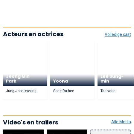
Acteurs en actrices
Volledige cast
Jeong Min
Lee Sung-
Park
Yoona
min
Jung Joon-kyeong
Song Ra-hee
Tae-yoon
Video's en trailers
Alle Media