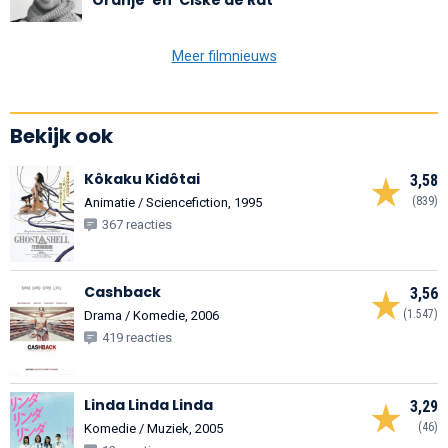
Meer filmnieuws
Bekijk ook
Kôkaku Kidôtai
3,58
(839)
Animatie / Sciencefiction, 1995
367 reacties
Cashback
3,56
(1.547)
Drama / Komedie, 2006
419 reacties
Linda Linda Linda
3,29
(46)
Komedie / Muziek, 2005