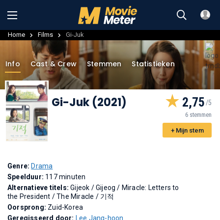
Home
Films
Gi-Juk
Info
Cast & Crew
Stemmen
Statistieken
Gi-Juk (2021)
2,75
6 stemmen
+ Mijn stem
Genre:
Drama
Speelduur:
117 minuten
Alternatieve titels:
Gijeok
/
Gijeog
/
Miracle: Letters to
the President
/
The Miracle
/
기적
Oorsprong:
Zuid-Korea
Geregisseerd door:
Lee Jang-hoon