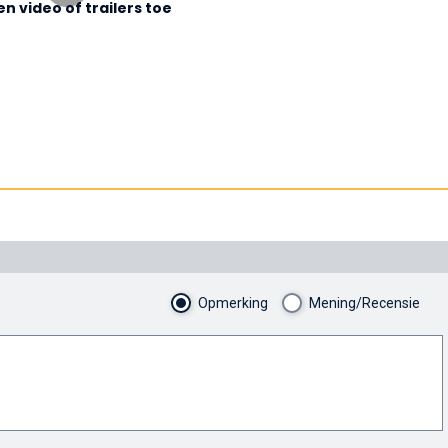
n video of trailers toe
Opmerking
Mening/Recensie