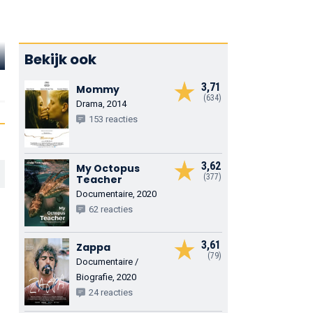
Bekijk ook
Chris Coy
John Reynolds
Bob Stephe
Jerry
Grover
Sheriff George J
3,71
Mommy
(634)
Drama, 2014
153 reacties
3,62
My Octopus
(377)
Teacher
Documentaire, 2020
62 reacties
3,61
Zappa
(79)
Documentaire /
Biografie, 2020
24 reacties