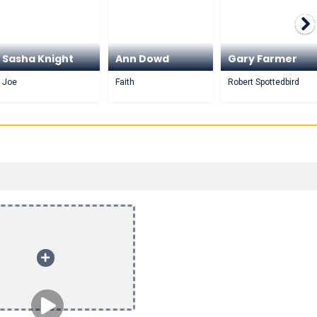
Sasha Knight
Ann Dowd
Gary Farmer
Joe
Faith
Robert Spottedbird