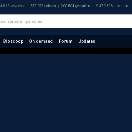
4.813 seizoenen
657.078 acteurs
200.504 gebruikers
9.470.526 stemmen
Bioscoop
On demand
Forum
Updates