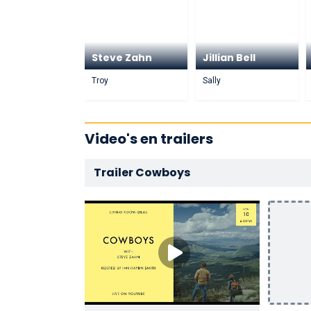
Steve Zahn
Jillian Bell
Troy
Sally
Video's en trailers
Trailer Cowboys