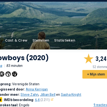
Cast & Crew
Stemmen
Statistieken
owboys (2020)
3,24
ma
|
83 minuten
52 stemm
+ Mijn stem
sprong:
Verenigde Staten
gisseerd door:
Anna Kerrigan
 onder meer:
Steve Zahn
,
Jillian Bell
en
Sasha Knight
IMDb beoordeling:
6,4
(2.211)
9 reacties
roken taal:
Engels