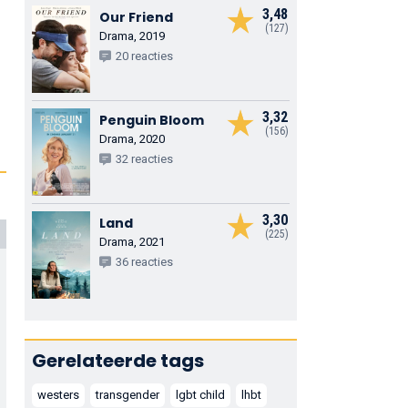
3,48
Our Friend
(127)
Drama, 2019
20 reacties
3,32
Penguin Bloom
(156)
Drama, 2020
32 reacties
3,30
Land
(225)
Drama, 2021
36 reacties
Gerelateerde tags
westers
transgender
lgbt child
lhbt