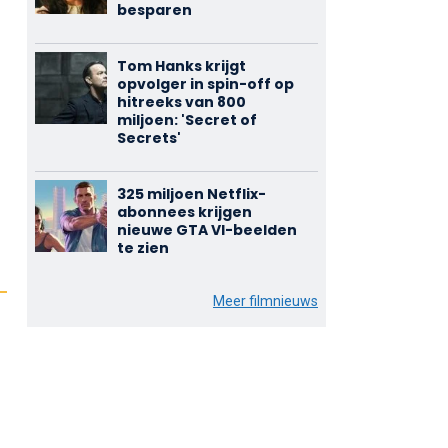
besparen
Tom Hanks krijgt
opvolger in spin-off op
hitreeks van 800
miljoen: 'Secret of
Secrets'
325 miljoen Netflix-
abonnees krijgen
nieuwe GTA VI-beelden
te zien
Meer filmnieuws