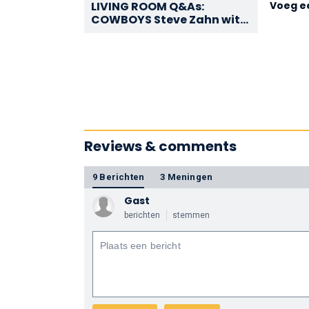
LIVING ROOM Q&As:
Voeg ee
COWBOYS Steve Zahn with
Ian Haydn Smith
Reviews & comments
9 Berichten
3 Meningen
Gast
berichten
stemmen