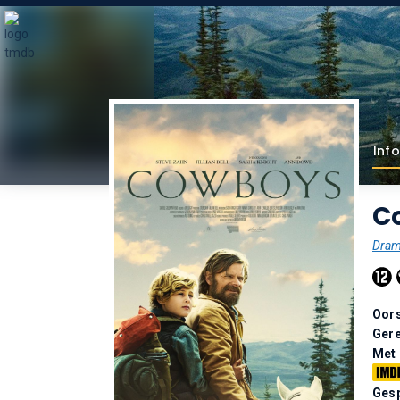
Info
C
Dra
Oor
Gere
Met
Gesp