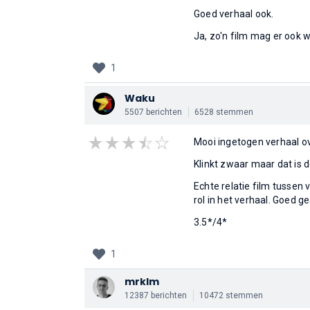
Goed verhaal ook.
Ja, zo'n film mag er ook w
1
Waku
5507 berichten
6528 stemmen
Mooi ingetogen verhaal ov
Klinkt zwaar maar dat is d
Echte relatie film tussen 
rol in het verhaal. Goed g
3.5*/4*
1
mrklm
12387 berichten
10472 stemmen