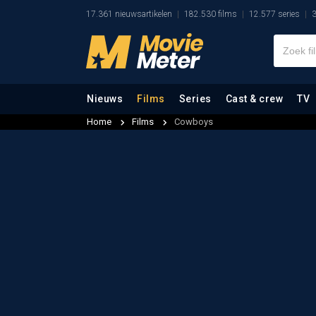
17.361 nieuwsartikelen
182.530 films
12.577 series
3
Nieuws
Films
Series
Cast & crew
TV
Home
Films
Cowboys