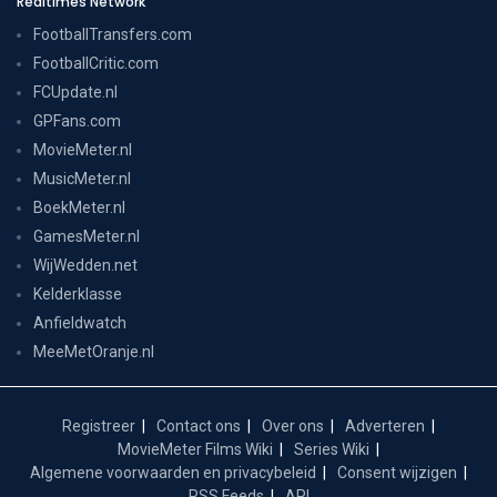
Realtimes Network
FootballTransfers.com
FootballCritic.com
FCUpdate.nl
GPFans.com
MovieMeter.nl
MusicMeter.nl
BoekMeter.nl
GamesMeter.nl
WijWedden.net
Kelderklasse
Anfieldwatch
MeeMetOranje.nl
Registreer
Contact ons
Over ons
Adverteren
MovieMeter Films Wiki
Series Wiki
Algemene voorwaarden en privacybeleid
Consent wijzigen
RSS Feeds
API