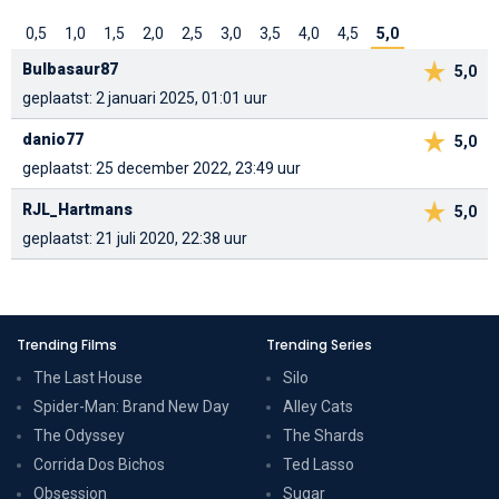
0,5
1,0
1,5
2,0
2,5
3,0
3,5
4,0
4,5
5,0
Bulbasaur87
5,0
geplaatst: 2 januari 2025, 01:01 uur
danio77
5,0
geplaatst: 25 december 2022, 23:49 uur
RJL_Hartmans
5,0
geplaatst: 21 juli 2020, 22:38 uur
Trending Films
Trending Series
The Last House
Silo
Spider-Man: Brand New Day
Alley Cats
The Odyssey
The Shards
Corrida Dos Bichos
Ted Lasso
Obsession
Sugar