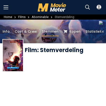
Home
Films
Abominable
Stemverdeling
Info
Cast & Crew
Stemmen
Kopen
Statistieke
Film: Stemverdeling