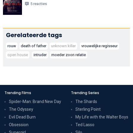
5 reacties
Gerelateerde tags
rouw
death of father
unknown killer
vrouwelijke regisseur
open house
intruder
moeder zoon relatie
Trending Films
Trending Series
Spider-Man: Brand New Day
The Shards
The Odyssey
Sterling Point
Evil Dead Burn
My Life with the Walter Boys
Obsession
Ted Lasso
Supergirl
Silo