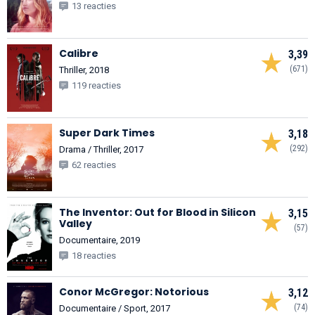
13 reacties
Calibre
3,39
(671)
Thriller, 2018
119 reacties
Super Dark Times
3,18
(292)
Drama / Thriller, 2017
62 reacties
The Inventor: Out for Blood in Silicon
3,15
Valley
(57)
Documentaire, 2019
18 reacties
Conor McGregor: Notorious
3,12
(74)
Documentaire / Sport, 2017