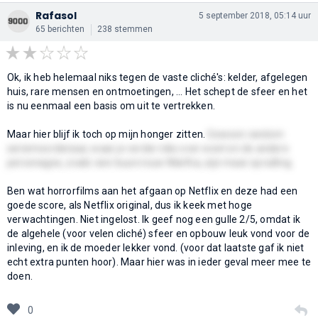
Rafasol
5 september 2018, 05:14 uur
65 berichten
238 stemmen
Ok, ik heb helemaal niks tegen de vaste cliché's: kelder, afgelegen
huis, rare mensen en ontmoetingen, ... Het schept de sfeer en het
is nu eenmaal een basis om uit te vertrekken.
Maar hier blijf ik toch op mijn honger zitten.
Gewoon random
seriemoordenaar, waar je verder niks over weet en de andere
personages, zoals rare buurvrouw Martha, zijn maar opvulling.
Ben wat horrorfilms aan het afgaan op Netflix en deze had een
goede score, als Netflix original, dus ik keek met hoge
verwachtingen. Niet ingelost. Ik geef nog een gulle 2/5, omdat ik
de algehele (voor velen cliché) sfeer en opbouw leuk vond voor de
inleving, en ik de moeder lekker vond. (voor dat laatste gaf ik niet
echt extra punten hoor). Maar hier was in ieder geval meer mee te
doen.
0