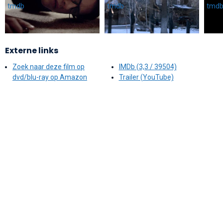
Externe links
Zoek naar deze film op
IMDb (3,3 / 39504)
dvd/blu-ray op Amazon
Trailer (YouTube)