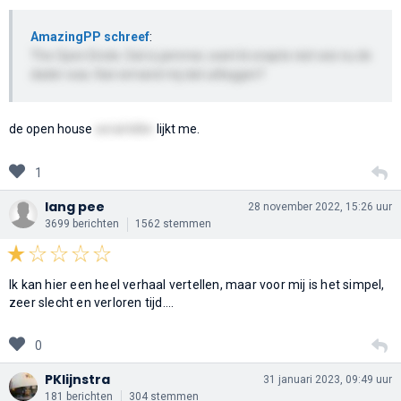
AmazingPP schreef
:
The Open Einde. Dat is jammer, want ik snapte niet wie nu de
dader was. Kan iemand mij dat uitleggen?
de open house
serial killer
lijkt me.
1
lang pee
28 november 2022, 15:26 uur
3699 berichten
1562 stemmen
Ik kan hier een heel verhaal vertellen, maar voor mij is het simpel,
zeer slecht en verloren tijd....
0
PKlijnstra
31 januari 2023, 09:49 uur
181 berichten
304 stemmen