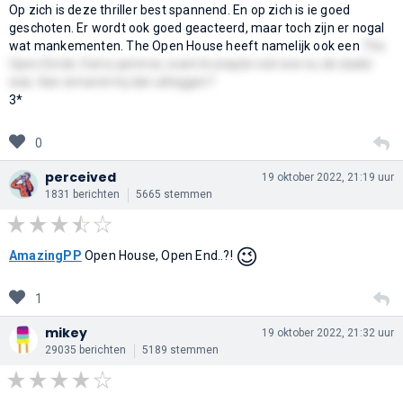
Op zich is deze thriller best spannend. En op zich is ie goed
geschoten. Er wordt ook goed geacteerd, maar toch zijn er nogal
wat mankementen. The Open House heeft namelijk ook een
The
Open Einde. Dat is jammer, want ik snapte niet wie nu de dader
was. Kan iemand mij dat uitleggen?
3*
0
perceived
19 oktober 2022, 21:19 uur
1831 berichten
5665 stemmen
😉
AmazingPP
Open House, Open End..?!
1
mikey
19 oktober 2022, 21:32 uur
29035 berichten
5189 stemmen