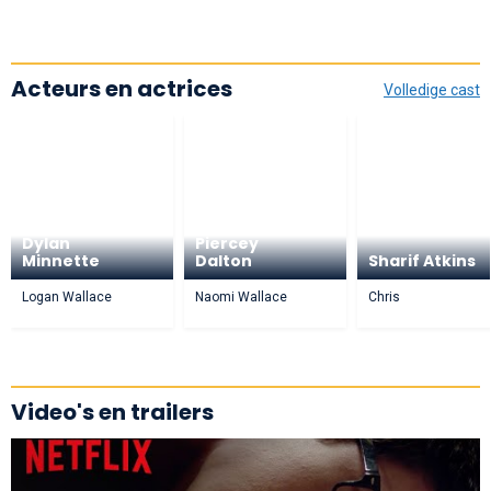
Acteurs en actrices
Volledige cast
Dylan
Piercey
Minnette
Dalton
Sharif Atkins
Logan Wallace
Naomi Wallace
Chris
Video's en trailers