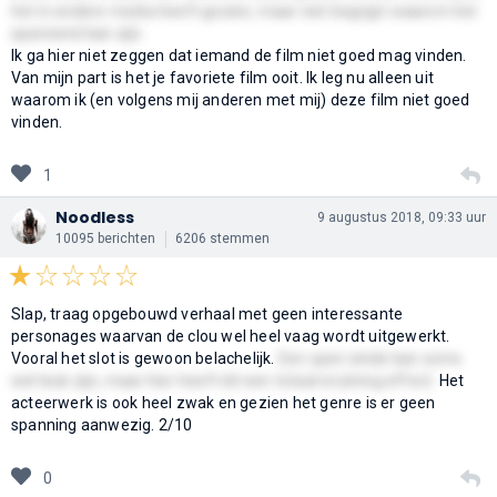
het in andere media heeft gezien, maar niet begrijpt waarom het
spannend kan zijn.
Ik ga hier niet zeggen dat iemand de film niet goed mag vinden.
Van mijn part is het je favoriete film ooit. Ik leg nu alleen uit
waarom ik (en volgens mij anderen met mij) deze film niet goed
vinden.
1
Noodless
9 augustus 2018, 09:33 uur
10095 berichten
6206 stemmen
Slap, traag opgebouwd verhaal met geen interessante
personages waarvan de clou wel heel vaag wordt uitgewerkt.
Vooral het slot is gewoon belachelijk.
Een open einde kan soms
wel leuk zijn, maar hier heeft dit een totaal onzinnig effect.
Het
acteerwerk is ook heel zwak en gezien het genre is er geen
spanning aanwezig. 2/10
0