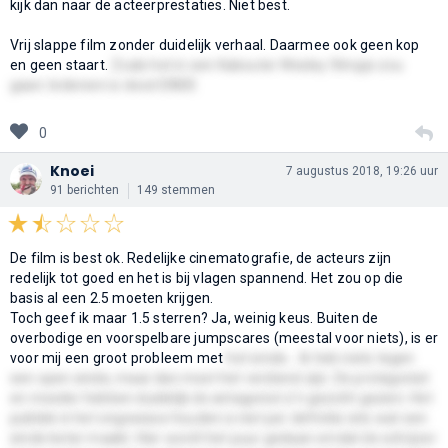
kijk dan naar de acteerprestaties. Niet best.
Vrij slappe film zonder duidelijk verhaal. Daarmee ook geen kop
en geen staart.
Zoals het in een Kabouter Wesley filmpje zou
gaan: Iedereen is dood EINDE
0
Knoei
7 augustus 2018, 19:26 uur
91 berichten
149 stemmen
De film is best ok. Redelijke cinematografie, de acteurs zijn
redelijk tot goed en het is bij vlagen spannend. Het zou op die
basis al een 2.5 moeten krijgen.
Toch geef ik maar 1.5 sterren? Ja, weinig keus. Buiten de
overbodige en voorspelbare jumpscares (meestal voor niets), is er
voor mij een groot probleem met
het einde... Ik heb niets tegen
een open einde, maar dan moet het verdiend zijn. De protagonist
en moeder hebben duidelijk de antagonist z'n gezicht gezien. Het
publiek in het ongewisse houden is niet per definitie iets wat een
einde beter maakt. Hier wordt het puur gedaan omdat de schrijver