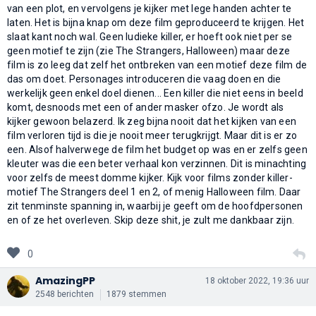
van een plot, en vervolgens je kijker met lege handen achter te
laten. Het is bijna knap om deze film geproduceerd te krijgen. Het
slaat kant noch wal. Geen ludieke killer, er hoeft ook niet per se
geen motief te zijn (zie The Strangers, Halloween) maar deze
film is zo leeg dat zelf het ontbreken van een motief deze film de
das om doet. Personages introduceren die vaag doen en die
werkelijk geen enkel doel dienen... Een killer die niet eens in beeld
komt, desnoods met een of ander masker ofzo. Je wordt als
kijker gewoon belazerd. Ik zeg bijna nooit dat het kijken van een
film verloren tijd is die je nooit meer terugkrijgt. Maar dit is er zo
een. Alsof halverwege de film het budget op was en er zelfs geen
kleuter was die een beter verhaal kon verzinnen. Dit is minachting
voor zelfs de meest domme kijker. Kijk voor films zonder killer-
motief The Strangers deel 1 en 2, of menig Halloween film. Daar
zit tenminste spanning in, waarbij je geeft om de hoofdpersonen
en of ze het overleven. Skip deze shit, je zult me dankbaar zijn.
0
AmazingPP
18 oktober 2022, 19:36 uur
2548 berichten
1879 stemmen