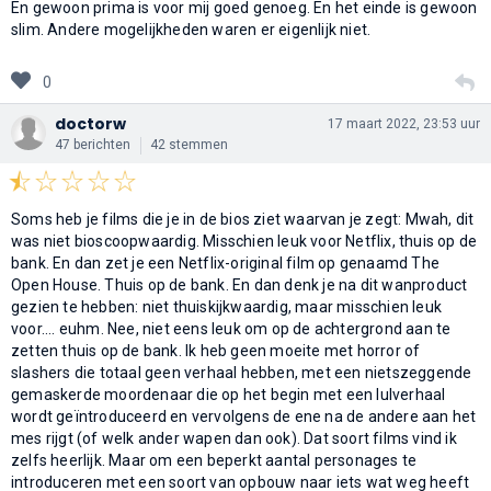
En gewoon prima is voor mij goed genoeg. En het einde is gewoon
slim. Andere mogelijkheden waren er eigenlijk niet.
0
doctorw
17 maart 2022, 23:53 uur
47 berichten
42 stemmen
Soms heb je films die je in de bios ziet waarvan je zegt: Mwah, dit
was niet bioscoopwaardig. Misschien leuk voor Netflix, thuis op de
bank. En dan zet je een Netflix-original film op genaamd The
Open House. Thuis op de bank. En dan denk je na dit wanproduct
gezien te hebben: niet thuiskijkwaardig, maar misschien leuk
voor.... euhm. Nee, niet eens leuk om op de achtergrond aan te
zetten thuis op de bank. Ik heb geen moeite met horror of
slashers die totaal geen verhaal hebben, met een nietszeggende
gemaskerde moordenaar die op het begin met een lulverhaal
wordt geïntroduceerd en vervolgens de ene na de andere aan het
mes rijgt (of welk ander wapen dan ook). Dat soort films vind ik
zelfs heerlijk. Maar om een beperkt aantal personages te
introduceren met een soort van opbouw naar iets wat weg heeft