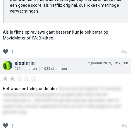
een goede score, als Netflix original, dus ik keek met hoge
verwachtingen.
Als je films op reviews gaat baseren kun je ook beter op
MovieMeter of IMdB kijken.
1
Riddierid
12 januari 2019, 19:51 uur
271 berichten
1039 stemmen
Het was een hele goede film,
tot en met de laatste 15 minuten,
waarbij iedereen dood gaat en je geen idee hebt wie de
moordenaar is... Dat heeft de goede opbouw die zeker een 3+
waard was verpest waardoor ik het nu een 2 heb gegeven, wat
jammer zeg
1