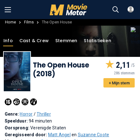
Home
Films
The Open House
Info
Cast & Crew
Stemmen
Statistieken
The Open House
2,11
(2018)
286 stemmen
+ Mijn stem
Genre:
Horror
/
Thriller
Speelduur:
94 minuten
Oorsprong:
Verenigde Staten
Geregisseerd door:
Matt Angel
en
Suzanne Coote