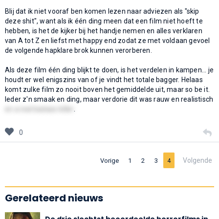
Blij dat ik niet vooraf ben komen lezen naar adviezen als "skip
deze shit", want als ik één ding meen dat een film niet hoeft te
hebben, is het de kijker bij het handje nemen en alles verklaren
van A tot Z en liefst met happy end zodat ze met voldaan gevoel
de volgende hapklare brok kunnen verorberen.
Als deze film één ding blijkt te doen, is het verdelen in kampen... je
houdt er wel enigszins van of je vindt het totale bagger. Helaas
komt zulke film zo nooit boven het gemiddelde uit, maar so be it.
Ieder z'n smaak en ding, maar verdorie dit was rauw en realistisch
en a real badass-killer
.
0
Volgende
Vorige
1
2
3
4
Gerelateerd nieuws
De drie slechtst beoordeelde horrorfilms in