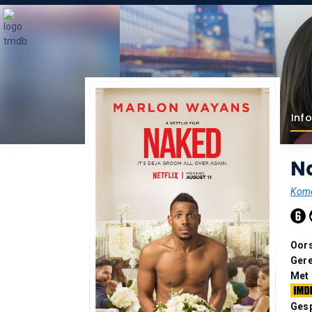
Info
N
Kome
Oor
Gere
Met
Gesp