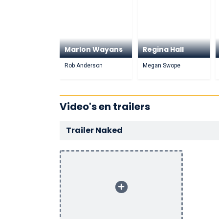
Marlon Wayans
Regina Hall
Rob Anderson
Megan Swope
Video's en trailers
Trailer Naked