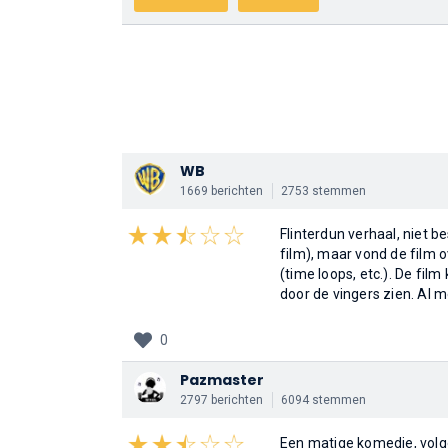
WB
1669 berichten
2753 stemmen
Flinterdun verhaal, niet b
film), maar vond de film 
(time loops, etc.). De film
door de vingers zien. Al m
0
Pazmaster
2797 berichten
6094 stemmen
Een matige komedie, vol