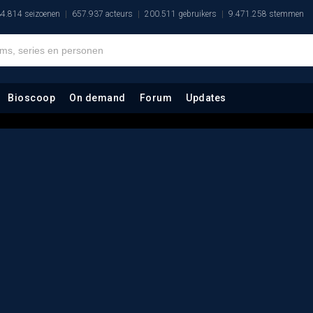
4.814 seizoenen
657.937 acteurs
200.511 gebruikers
9.471.258 stemmen
Bioscoop
On demand
Forum
Updates