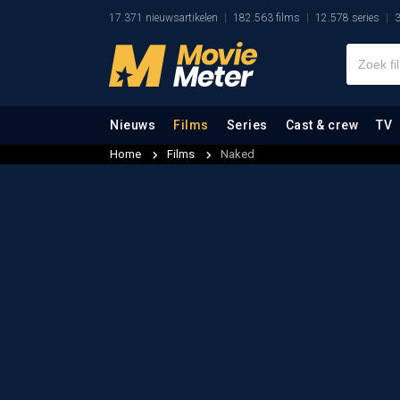
17.371 nieuwsartikelen
182.563 films
12.578 series
3
Nieuws
Films
Series
Cast & crew
TV
Home
Films
Naked