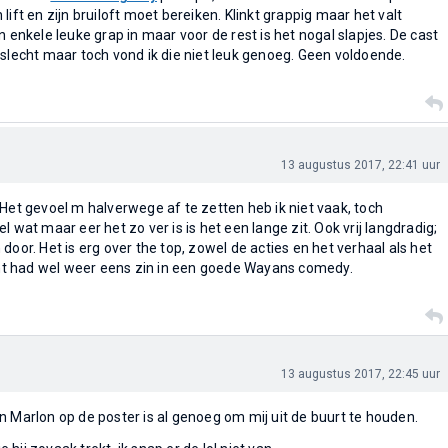
lift en zijn bruiloft moet bereiken. Klinkt grappig maar het valt
n enkele leuke grap in maar voor de rest is het nogal slapjes. De cast
 slecht maar toch vond ik die niet leuk genoeg. Geen voldoende.
13 augustus 2017, 22:41 uur
 Het gevoel m halverwege af te zetten heb ik niet vaak, toch
l wat maar eer het zo ver is is het een lange zit. Ook vrij langdradig;
door. Het is erg over the top, zowel de acties en het verhaal als het
t had wel weer eens zin in een goede Wayans comedy.
13 augustus 2017, 22:45 uur
n Marlon op de poster is al genoeg om mij uit de buurt te houden.