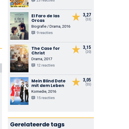
23 reacties
3,27
El Faro de las
(53)
Orcas
Biografie / Drama, 2016
9 reacties
3,15
The Case for
(20)
Christ
Drama, 2017
12 reacties
3,05
Mein Blind Date
(55)
mit dem Leben
Komedie, 2016
15 reacties
Gerelateerde tags