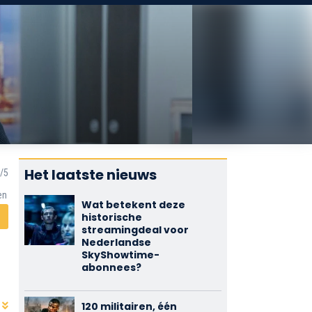
Het laatste nieuws
en
Wat betekent deze
historische
streamingdeal voor
Nederlandse
SkyShowtime-
abonnees?
120 militairen, één