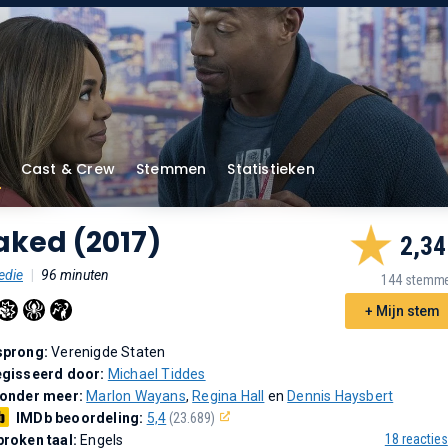
Cast & Crew
Stemmen
Statistieken
aked (2017)
2,34
die
|
96 minuten
144 stemm
+ Mijn stem
sprong:
Verenigde Staten
gisseerd door:
Michael Tiddes
 onder meer:
Marlon Wayans
,
Regina Hall
en
Dennis Haysbert
IMDb beoordeling:
5,4
(23.689)
18 reacties
roken taal:
Engels