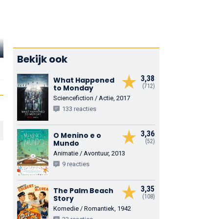
Jwaundace
Candece
Eliza Coupe
J.T. Jackso
Bekijk ook
Shaundra
Vicky
Benny
3,38
What Happened
(712)
to Monday
Sciencefiction / Actie, 2017
133 reacties
3,36
O Menino e o
(52)
Mundo
Animatie / Avontuur, 2013
9 reacties
3,35
The Palm Beach
(108)
Story
Komedie / Romantiek, 1942