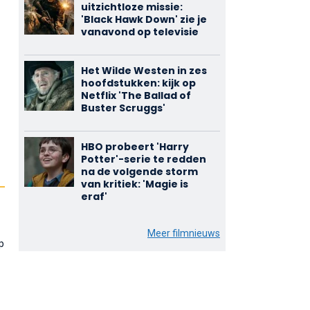
uitzichtloze missie:
'Black Hawk Down' zie je
vanavond op televisie
Het Wilde Westen in zes
hoofdstukken: kijk op
Netflix 'The Ballad of
Buster Scruggs'
HBO probeert 'Harry
Potter'-serie te redden
na de volgende storm
van kritiek: 'Magie is
eraf'
Meer filmnieuws
p