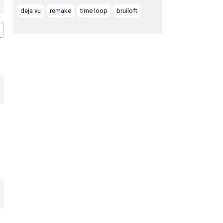
deja vu
remake
time loop
bruiloft