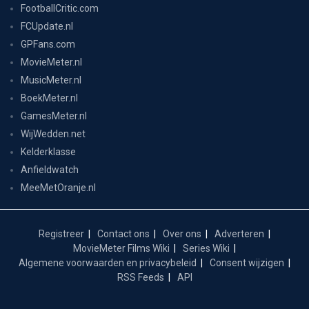
FootballCritic.com
FCUpdate.nl
GPFans.com
MovieMeter.nl
MusicMeter.nl
BoekMeter.nl
GamesMeter.nl
WijWedden.net
Kelderklasse
Anfieldwatch
MeeMetOranje.nl
Registreer
Contact ons
Over ons
Adverteren
MovieMeter Films Wiki
Series Wiki
Algemene voorwaarden en privacybeleid
Consent wijzigen
RSS Feeds
API