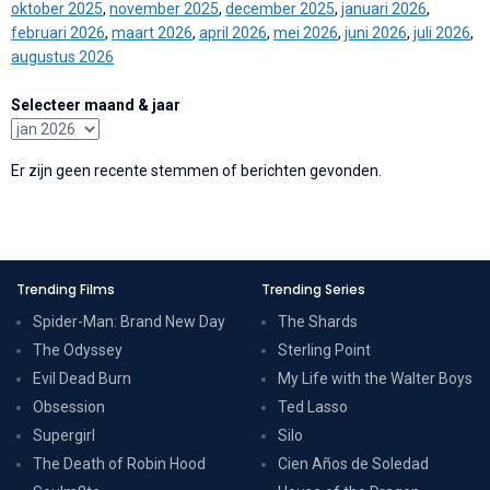
oktober 2025
,
november 2025
,
december 2025
,
januari 2026
,
februari 2026
,
maart 2026
,
april 2026
,
mei 2026
,
juni 2026
,
juli 2026
,
augustus 2026
Selecteer maand & jaar
Er zijn geen recente stemmen of berichten gevonden.
Trending Films
Trending Series
Spider-Man: Brand New Day
The Shards
The Odyssey
Sterling Point
Evil Dead Burn
My Life with the Walter Boys
Obsession
Ted Lasso
Supergirl
Silo
The Death of Robin Hood
Cien Años de Soledad