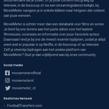
documentaire die je zoekt. Of je jouw content nou graag op
televisie, in de bioscoop of via een streamingsdienst bekijkt, bij
MovieMeter navigeer je in enkele klikken naar hetgeen dat voldoet
aan jouw wensen.
MovieMeter is echter meer dan een databank voor films en series.
Je bent bij ons tevens aan het juiste adres voor het laatste
filmnieuws, recensies en informatie over jouw favoriete acteur.
Daarnaast vind je bij ons de meest recente toplijsten, zodat je altijd
weet wat er populair is op Netflix, in de bioscoop of op televisie.
Zelf je steentje bijdragen aan het unieke platform van
MovieMeter? Sluit je dan vrijblijvend aan bij onze community.
Social media
moviemeterofficial
moviemeternl
moviemeter_nl
Realtimes Network
FootballTransfers.com