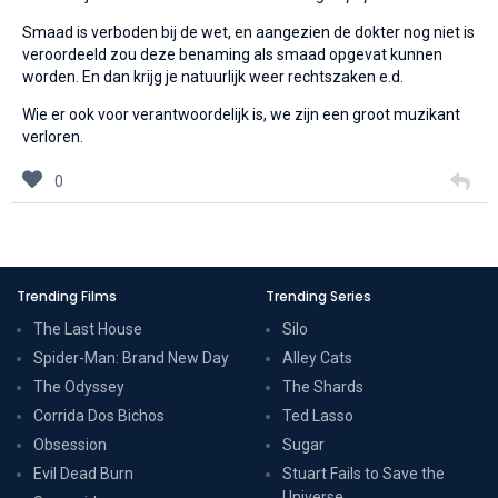
Smaad is verboden bij de wet, en aangezien de dokter nog niet is
veroordeeld zou deze benaming als smaad opgevat kunnen
worden. En dan krijg je natuurlijk weer rechtszaken e.d.
Wie er ook voor verantwoordelijk is, we zijn een groot muzikant
verloren.
0
Trending Films
Trending Series
The Last House
Silo
Spider-Man: Brand New Day
Alley Cats
The Odyssey
The Shards
Corrida Dos Bichos
Ted Lasso
Obsession
Sugar
Evil Dead Burn
Stuart Fails to Save the
Universe