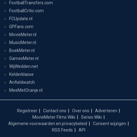
FootballTransfers.com
FootballCritic.com
FCUpdate.nl
GPFans.com
MovieMeter.nl
MusicMeter.nl
BoekMeter.nl
GamesMeter.nl
WijWedden.net
Kelderklasse
Anfieldwatch
MeeMetOranje.nl
Registreer
Contact ons
Over ons
Adverteren
MovieMeter Films Wiki
Series Wiki
Algemene voorwaarden en privacybeleid
Consent wijzigen
RSS Feeds
API