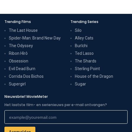
Trending Films
Trending Series
The Last House
Silo
Spider-Man: Brand New Day
Alley Cats
The Odyssey
Burīchi
Ribon Hîrô
Ted Lasso
Obsession
The Shards
Evil Dead Burn
Sterling Point
Corrida Dos Bichos
House of the Dragon
Supergirl
Sugar
Nieuwsbrief MovieMeter
Het laatste film- en serienieuws per e-mail ontvangen?