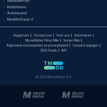
WijWedden.net
Kelderklasse
Anfieldwatch
MeeMetOranje.nl
Registreer
Contact ons
Over ons
Adverteren
MovieMeter Films Wiki
Series Wiki
Algemene voorwaarden en privacybeleid
Consent wijzigen
RSS Feeds
API
© 2026 MovieMeter B.V.