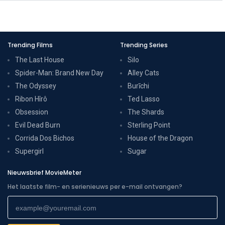
Trending Films
Trending Series
The Last House
Silo
Spider-Man: Brand New Day
Alley Cats
The Odyssey
Burīchi
Ribon Hîrô
Ted Lasso
Obsession
The Shards
Evil Dead Burn
Sterling Point
Corrida Dos Bichos
House of the Dragon
Supergirl
Sugar
Nieuwsbrief MovieMeter
Het laatste film- en serienieuws per e-mail ontvangen?