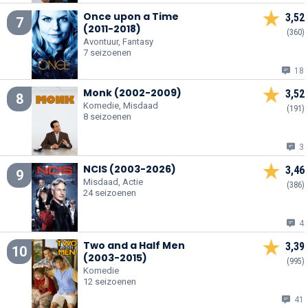
Once upon a Time
3,52
7
(2011-2018)
(360)
Avontuur, Fantasy
7 seizoenen
18
Monk (2002-2009)
3,52
8
Komedie, Misdaad
(191)
8 seizoenen
3
NCIS (2003-2026)
3,46
9
Misdaad, Actie
(386)
24 seizoenen
4
Two and a Half Men
3,39
10
(2003-2015)
(995)
Komedie
12 seizoenen
41