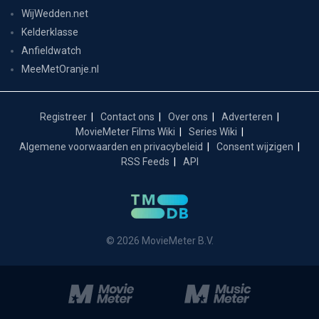
WijWedden.net
Kelderklasse
Anfieldwatch
MeeMetOranje.nl
Registreer
Contact ons
Over ons
Adverteren
MovieMeter Films Wiki
Series Wiki
Algemene voorwaarden en privacybeleid
Consent wijzigen
RSS Feeds
API
© 2026 MovieMeter B.V.