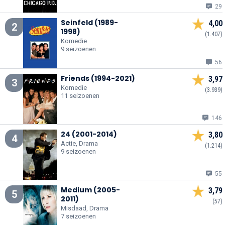
29
Seinfeld (1989-
4,00
2
1998)
(1.407)
Komedie
9 seizoenen
56
Friends (1994-2021)
3,97
3
Komedie
(3.939)
11 seizoenen
146
24 (2001-2014)
3,80
4
Actie, Drama
(1.214)
9 seizoenen
55
Medium (2005-
3,79
5
2011)
(57)
Misdaad, Drama
7 seizoenen