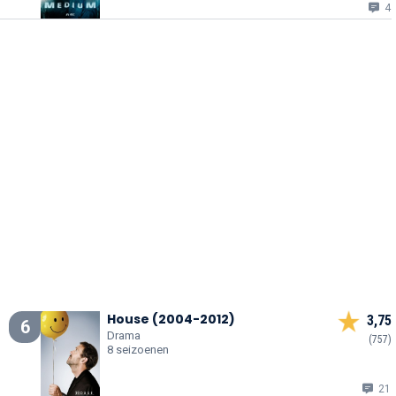
4
House (2004-2012)
3,75
6
Drama
(757)
8 seizoenen
21