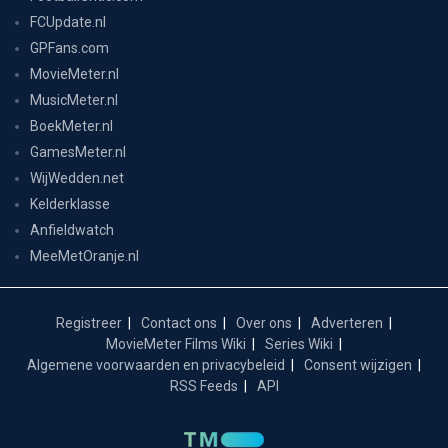
FCUpdate.nl
GPFans.com
MovieMeter.nl
MusicMeter.nl
BoekMeter.nl
GamesMeter.nl
WijWedden.net
Kelderklasse
Anfieldwatch
MeeMetOranje.nl
Registreer
Contact ons
Over ons
Adverteren
MovieMeter Films Wiki
Series Wiki
Algemene voorwaarden en privacybeleid
Consent wijzigen
RSS Feeds
API