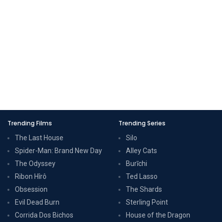
Trending Films
Trending Series
The Last House
Silo
Spider-Man: Brand New Day
Alley Cats
The Odyssey
Burīchi
Ribon Hîrô
Ted Lasso
Obsession
The Shards
Evil Dead Burn
Sterling Point
Corrida Dos Bichos
House of the Dragon