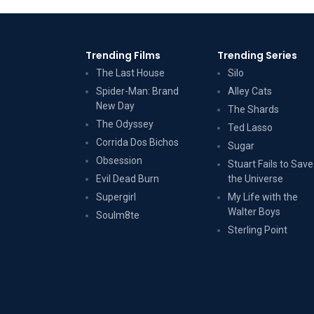
Trending Films
Trending Series
The Last House
Silo
Spider-Man: Brand
Alley Cats
New Day
The Shards
The Odyssey
Ted Lasso
Corrida Dos Bichos
Sugar
Obsession
Stuart Fails to Save
Evil Dead Burn
the Universe
Supergirl
My Life with the
Walter Boys
Soulm8te
Sterling Point