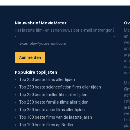
Nieuwsbrief MovieMeter
Ov
Het laatste film- en serienieuws per e-mail ontvangen?
Mov
en 
wor
ons
je 
of 
nav
Populaire toplijsten
aa
Top 250 beste films aller tijden
Mov
Top 250 beste sciencefiction films aller tijden
fil
Top 250 beste thriller films aller tijden
adr
inf
Top 250 beste familie films aller tijden
je 
Top 250 beste actie films aller tijden
wee
Top 100 beste films van de laatste jaren
tel
Top 100 beste films op Netflix
pla