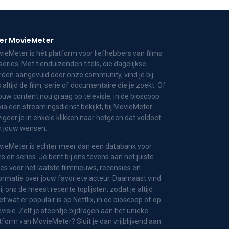
er MovieMeter
ieMeter is hét platform voor liefhebbers van films
series. Met tienduizenden titels, die dagelijkse
den aangevuld door onze community, vind je bij
 altijd de film, serie of documentaire die je zoekt. Of
jouw content nou graag op televisie, in de bioscoop
via een streamingsdienst bekijkt, bij MovieMeter
igeer je in enkele klikken naar hetgeen dat voldoet
n jouw wensen.
ieMeter is echter meer dan een databank voor
ms en series. Je bent bij ons tevens aan het juiste
es voor het laatste filmnieuws, recensies en
ormatie over jouw favoriete acteur. Daarnaast vind
bij ons de meest recente toplijsten, zodat je altijd
t wat er populair is op Netflix, in de bioscoop of op
evisie. Zelf je steentje bijdragen aan het unieke
tform van MovieMeter? Sluit je dan vrijblijvend aan