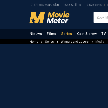
17.371 nieuwsartikelen
182.562 films
12.578 series
3
Nieuws
Films
Series
Cast & crew
TV
Home
Series
Winners and Losers
Media