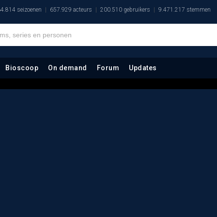
4.814 seizoenen
657.929 acteurs
200.510 gebruikers
9.471.217 stemmen
Bioscoop
On demand
Forum
Updates