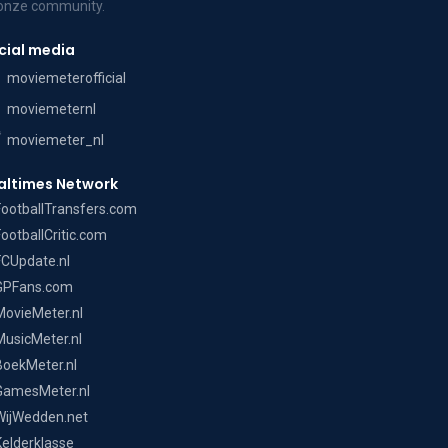
 onze community.
cial media
moviemeterofficial
moviemeternl
moviemeter_nl
altimes Network
FootballTransfers.com
FootballCritic.com
FCUpdate.nl
GPFans.com
MovieMeter.nl
MusicMeter.nl
BoekMeter.nl
GamesMeter.nl
WijWedden.net
Kelderklasse