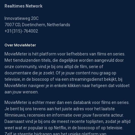
Realtimes Network
Innovatieweg 20C
7007 CD, Doetinchem, Netherlands
+31(315)-764002
Over MovieMeter
MovieMeter is hét platform voor liefhebbers van films en series.
Met tienduizenden titels, die dagelijkse worden aangevuld door
onze community, vind je bij ons altijd de film, serie of
documentaire die je zoekt. Of je jouw content nou graag op
televisie, in de bioscoop of via een streamingsdienst bekijkt, bij
MovieMeter navigeer je in enkele klikken naar hetgeen dat voldoet
aan jouw wensen.
MovieMeter is echter meer dan een databank voor films en series.
Je bent bij ons tevens aan het juiste adres voor het laatste
filmnieuws, recensies en informatie over jouw favoriete acteur.
Daarnaast vind je bij ons de meest recente toplijsten, zodat je altijd
weet wat er populair is op Netflix, in de bioscoop of op televisie.
Zelf je steentje bijdragen aan het unieke platform van