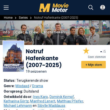
Home
Series
Notruf Hafenkante (2007-2025)
Info
Cast & Crew
Statistieken
Notruf
-
Hafenkante
Geen stemmen
(2007-2025)
+ Mijn stem
19 seizoenen
Status:
Terugkerende show
Genre:
Misdaad
/
Drama
Oorsprong:
Duitsland
Ontwikkeld door:
Ines Karp
,
Dominik Kempf
,
Katharina Görtz
,
Manfred Lenert
,
Matthias Pfeifer
,
Michael Lehmann
en
Sibylle Maddauss