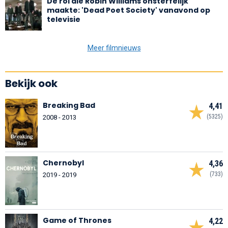
De rol die Robin Williams onsterfelijk
maakte: 'Dead Poet Society' vanavond op
televisie
Meer filmnieuws
Bekijk ook
Breaking Bad
4,41
(5325)
2008 - 2013
Chernobyl
4,36
(733)
2019 - 2019
Game of Thrones
4,22