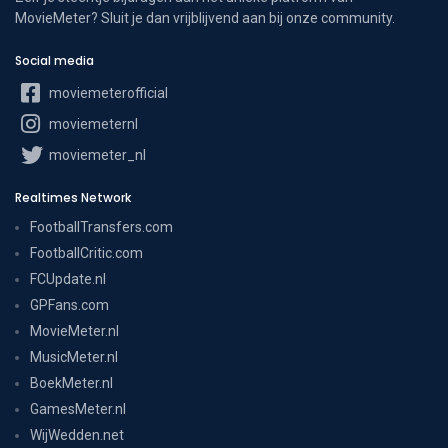
MovieMeter? Sluit je dan vrijblijvend aan bij onze community.
Social media
moviemeterofficial
moviemeternl
moviemeter_nl
Realtimes Network
FootballTransfers.com
FootballCritic.com
FCUpdate.nl
GPFans.com
MovieMeter.nl
MusicMeter.nl
BoekMeter.nl
GamesMeter.nl
WijWedden.net