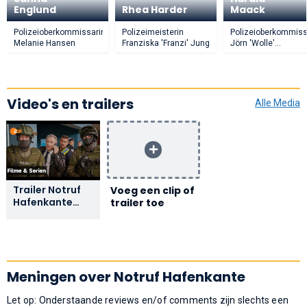
Englund
Rhea Harder
Maack
Polizeioberkommissarin
Polizeimeisterin
Polizeioberkommiss
Melanie Hansen
Franziska 'Franzi' Jung
Jörn 'Wolle'
Wollenberger
Video's en trailers
Alle Media
Trailer Notruf
Voeg een clip of
Hafenkante
trailer toe
(2007-2025)
Meningen over Notruf Hafenkante
Let op: Onderstaande reviews en/of comments zijn slechts een