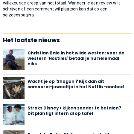
willekeurige greep van het totaal. Wanneer je een review wilt
schrijven of een comment wil plaatsen kan dat op een
seizoenspagina.
Het laatste nieuws
Christian Bale in het wilde westen: voor de
western 'Hostiles' betaal je nu helemaal
niks
Wacht je op 'Shogun'? Kijk dan dit
samoerai-juweeltje in het Netflix-aanbod
Straks Disney+ kijken zonder te betalen?
Dit plan ligt intern al op tafel