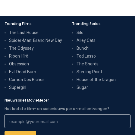
Trending Films
Trending Series
The Last House
Silo
Spider-Man: Brand New Day
Alley Cats
The Odyssey
Burīchi
Ribon Hîrô
Ted Lasso
Obsession
The Shards
Evil Dead Burn
Sterling Point
Corrida Dos Bichos
House of the Dragon
Supergirl
Sugar
Nieuwsbrief MovieMeter
Het laatste film- en serienieuws per e-mail ontvangen?