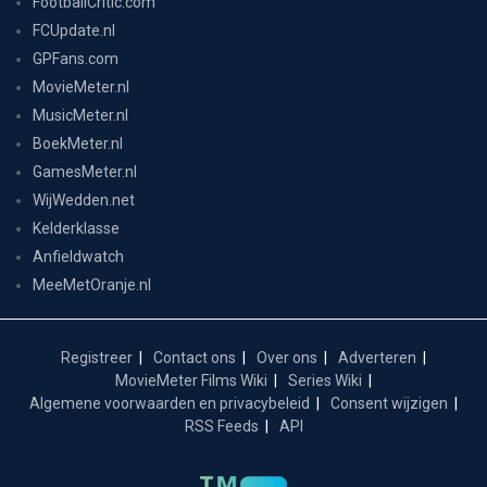
FootballCritic.com
FCUpdate.nl
GPFans.com
MovieMeter.nl
MusicMeter.nl
BoekMeter.nl
GamesMeter.nl
WijWedden.net
Kelderklasse
Anfieldwatch
MeeMetOranje.nl
Registreer
Contact ons
Over ons
Adverteren
MovieMeter Films Wiki
Series Wiki
Algemene voorwaarden en privacybeleid
Consent wijzigen
RSS Feeds
API