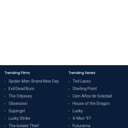
Trending Films
Trending Series
Spider-Man: Brand New Day
Ted Lasso
Evil Dead Burn
Sterling Point
The Odyssey
Cien Años de Soledad
Obsession
House of the Dragon
Supergirl
Lucky
Lucky Strike
X-Men '97
The Isolate Thief
Futurama