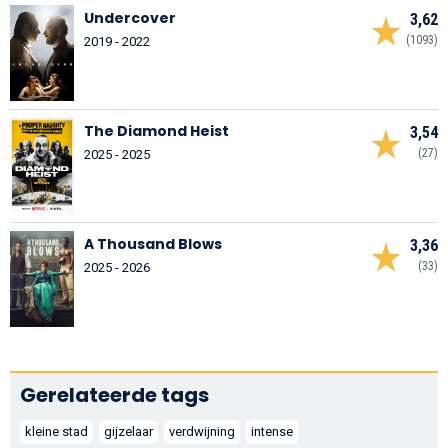
Undercover
3,62
(1093)
2019 - 2022
The Diamond Heist
3,54
(27)
2025 - 2025
A Thousand Blows
3,36
(33)
2025 - 2026
Gerelateerde tags
kleine stad
gijzelaar
verdwijning
intense