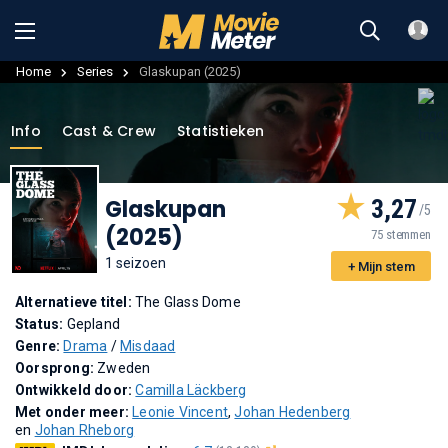
Home
Series
Glaskupan (2025)
Info
Cast & Crew
Statistieken
Glaskupan
3,27
(2025)
75 stemmen
1 seizoen
+ Mijn stem
Alternatieve titel:
The Glass Dome
Status:
Gepland
Genre:
Drama
/
Misdaad
Oorsprong:
Zweden
Ontwikkeld door:
Camilla Läckberg
Met onder meer:
Leonie Vincent
,
Johan Hedenberg
en
Johan Rheborg