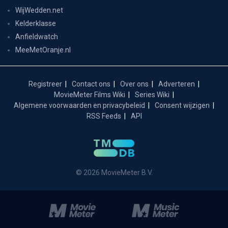
WijWedden.net
Kelderklasse
Anfieldwatch
MeeMetOranje.nl
Registreer
Contact ons
Over ons
Adverteren
MovieMeter Films Wiki
Series Wiki
Algemene voorwaarden en privacybeleid
Consent wijzigen
RSS Feeds
API
© 2026 MovieMeter B.V.