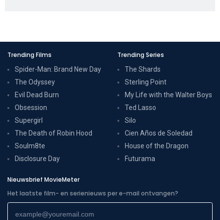
Trending Films
Trending Series
Spider-Man: Brand New Day
The Shards
The Odyssey
Sterling Point
Evil Dead Burn
My Life with the Walter Boys
Obsession
Ted Lasso
Supergirl
Silo
The Death of Robin Hood
Cien Años de Soledad
Soulm8te
House of the Dragon
Disclosure Day
Futurama
Nieuwsbrief MovieMeter
Het laatste film- en serienieuws per e-mail ontvangen?