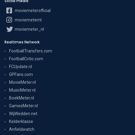
Social media
moviemeterofficial
moviemeternl
moviemeter_nl
Realtimes Network
FootballTransfers.com
FootballCritic.com
FCUpdate.nl
GPFans.com
MovieMeter.nl
MusicMeter.nl
BoekMeter.nl
GamesMeter.nl
WijWedden.net
Kelderklasse
Anfieldwatch