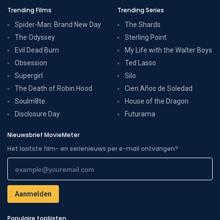
Trending Films
Trending Series
Spider-Man: Brand New Day
The Shards
The Odyssey
Sterling Point
Evil Dead Burn
My Life with the Walter Boys
Obsession
Ted Lasso
Supergirl
Silo
The Death of Robin Hood
Cien Años de Soledad
Soulm8te
House of the Dragon
Disclosure Day
Futurama
Nieuwsbrief MovieMeter
Het laatste film- en serienieuws per e-mail ontvangen?
Populaire toplijsten