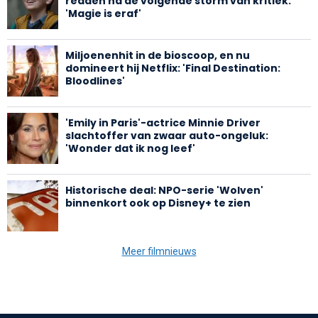
redden na de volgende storm van kritiek:
'Magie is eraf'
Miljoenenhit in de bioscoop, en nu
domineert hij Netflix: 'Final Destination:
Bloodlines'
'Emily in Paris'-actrice Minnie Driver
slachtoffer van zwaar auto-ongeluk:
'Wonder dat ik nog leef'
Historische deal: NPO-serie 'Wolven'
binnenkort ook op Disney+ te zien
Meer filmnieuws