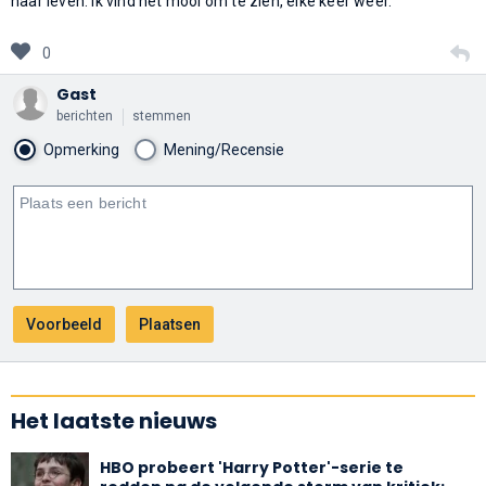
haar leven. Ik vind het mooi om te zien, elke keer weer.
0
Gast
berichten
stemmen
Opmerking
Mening/Recensie
Het laatste nieuws
HBO probeert 'Harry Potter'-serie te