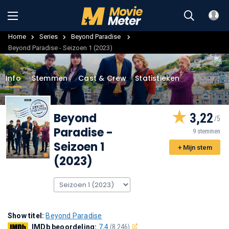
Home
Series
Beyond Paradise
Beyond Paradise - Seizoen 1 (2023)
Info
Stemmen
Cast & Crew
Statistieken
Beyond
3,22
Paradise
-
9 stemmen
Seizoen 1
+ Mijn stem
(2023)
Show titel:
Beyond Paradise
IMDb beoordeling:
7,4
(8.246)