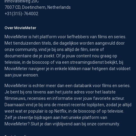
Innovatieweg 20C
7007 CD, Doetinchem, Netherlands
+31(315)-764002
Over MovieMeter
MovieMeter is hét platform voor liefhebbers van films en series.
Met tienduizenden titels, die dagelijkse worden aangevuld door
onze community, vind je bij ons altijd de film, serie of
documentaire die je zoekt. Of je jouw content nou graag op
televisie, in de bioscoop of via een streamingsdienst bekijkt, bij
MovieMeter navigeer je in enkele klikken naar hetgeen dat voldoet
aan jouw wensen.
MovieMeter is echter meer dan een databank voor films en series.
Je bent bij ons tevens aan het juiste adres voor het laatste
filmnieuws, recensies en informatie over jouw favoriete acteur.
Daarnaast vind je bij ons de meest recente toplijsten, zodat je altijd
weet wat er populair is op Netflix, in de bioscoop of op televisie.
Zelf je steentje bijdragen aan het unieke platform van
MovieMeter? Sluit je dan vrijblijvend aan bij onze community.