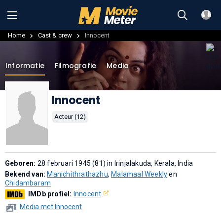
Home
Cast & crew
Innocent
Informatie
Filmografie
Media
Innocent
Acteur (12)
Geboren:
28 februari 1945 (81) in Irinjalakuda, Kerala, India
Bekend van:
Manichithrathazhu
,
Malamaal Weekly
en
Chidambaram
IMDb profiel:
Innocent
Media met Innocent