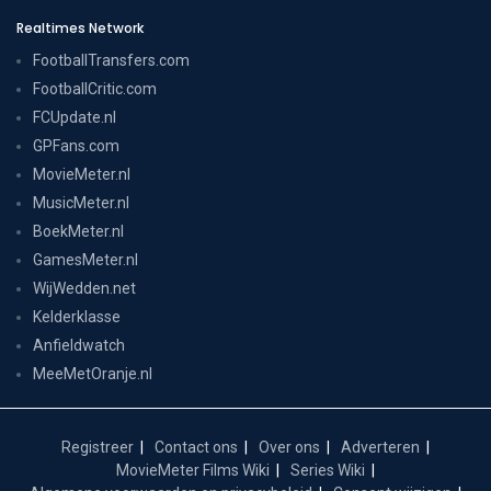
Realtimes Network
FootballTransfers.com
FootballCritic.com
FCUpdate.nl
GPFans.com
MovieMeter.nl
MusicMeter.nl
BoekMeter.nl
GamesMeter.nl
WijWedden.net
Kelderklasse
Anfieldwatch
MeeMetOranje.nl
Registreer
Contact ons
Over ons
Adverteren
MovieMeter Films Wiki
Series Wiki