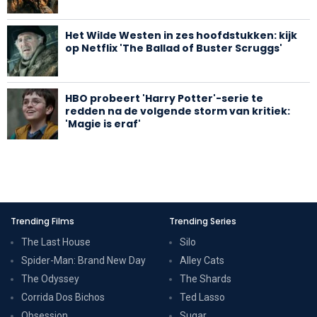
Het Wilde Westen in zes hoofdstukken: kijk
op Netflix 'The Ballad of Buster Scruggs'
HBO probeert 'Harry Potter'-serie te
redden na de volgende storm van kritiek:
'Magie is eraf'
Trending Films
Trending Series
The Last House
Silo
Spider-Man: Brand New Day
Alley Cats
The Odyssey
The Shards
Corrida Dos Bichos
Ted Lasso
Obsession
Sugar