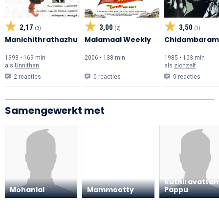
2,17
3,00
3,50
(3)
(2)
(1)
Manichithrathazhu
Malamaal Weekly
Chidambaram
1993 • 169 min
2006 • 138 min
1985 • 103 min
als
Unnithan
als
zichzelf
2 reacties
0 reacties
0 reacties
Samengewerkt met
Kuthiravatta
Mohanlal
Mammootty
Pappu