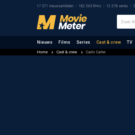
17.371 nieuwsartikelen
182.563 films
12.578 series
3
Nieuws
Films
Series
Cast & crew
TV
Home
Cast & crew
Carlo Carlei