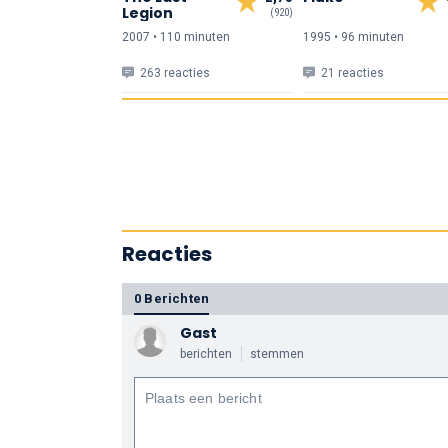
Legion
(920)
2007 • 110 min
uten
1995 • 96 min
uten
263 reacties
21 reacties
Reacties
0 Berichten
Gast
berichten
stemmen