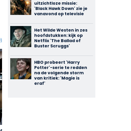
uitzichtloze missie:
'Black Hawk Down' zie je
vanavond op televisie
Het Wilde Westen in zes
hoofdstukken: kijk op
Netflix 'The Ballad of
0)
Buster Scruggs'
HBO probeert 'Harry
Potter'-serie te redden
na de volgende storm
van kritiek: 'Magie is
eraf'
er la
La Corsa
2,64
3,83