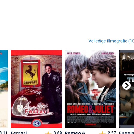
Volledige filmografie (1
Ferrari
Romeo &
Fuga p
3,11
3,69
2,57