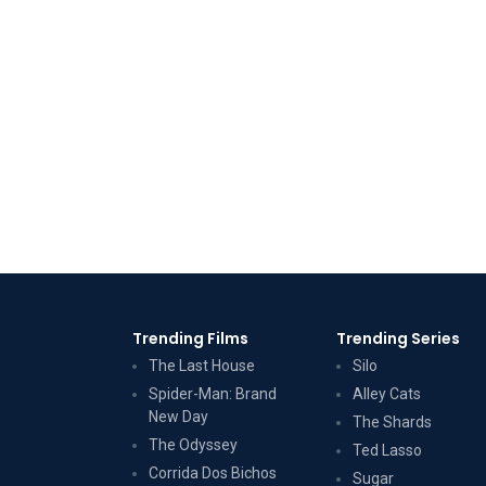
Trending Films
Trending Series
The Last House
Silo
Spider-Man: Brand
Alley Cats
New Day
The Shards
The Odyssey
Ted Lasso
Corrida Dos Bichos
Sugar