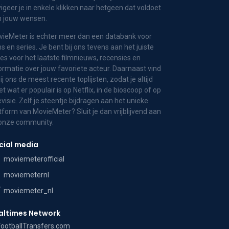
igeer je in enkele klikken naar hetgeen dat voldoet
n jouw wensen.
ieMeter is echter meer dan een databank voor
ms en series. Je bent bij ons tevens aan het juiste
es voor het laatste filmnieuws, recensies en
ormatie over jouw favoriete acteur. Daarnaast vind
bij ons de meest recente toplijsten, zodat je altijd
t wat er populair is op Netflix, in de bioscoop of op
evisie. Zelf je steentje bijdragen aan het unieke
tform van MovieMeter? Sluit je dan vrijblijvend aan
 onze community.
cial media
moviemeterofficial
moviemeternl
moviemeter_nl
altimes Network
FootballTransfers.com