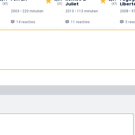
Juliet
Libert
(87)
(51)
(47)
L'Avia
2003 • 220 min
uten
2013 • 113 min
uten
2008 • 9
14 reacties
11 reacties
5 rea