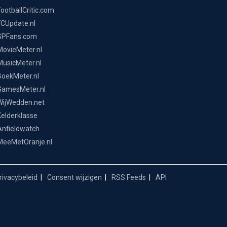
FootballCritic.com
FCUpdate.nl
GPFans.com
MovieMeter.nl
MusicMeter.nl
BoekMeter.nl
GamesMeter.nl
WijWedden.net
Kelderklasse
Anfieldwatch
MeeMetOranje.nl
ivacybeleid
Consent wijzigen
RSS Feeds
API