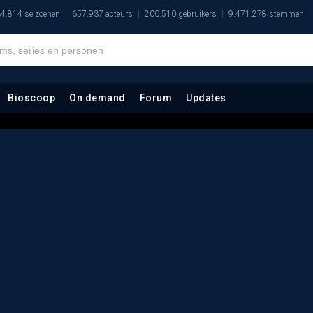
4.814 seizoenen
657.937 acteurs
200.510 gebruikers
9.471.278 stemmen
Bioscoop
On demand
Forum
Updates