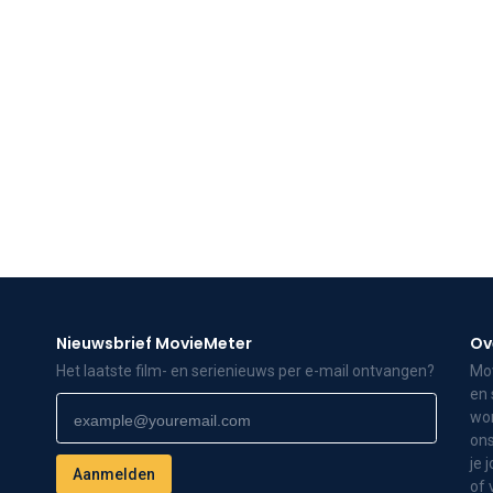
Nieuwsbrief MovieMeter
Ov
Het laatste film- en serienieuws per e-mail ontvangen?
Mov
en 
wor
ons
je 
of 