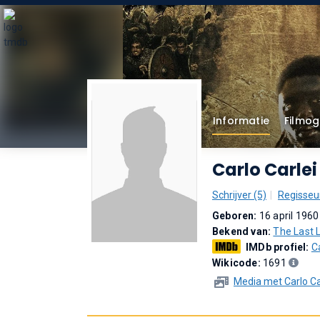
Informatie
Filmog
Carlo Carlei
Schrijver (5)
Regisseur
Geboren:
16 april 196
Bekend van:
The Last 
IMDb profiel:
C
Wikicode:
1691
Media met Carlo Ca