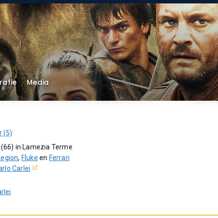
rafie
Media
 (5)
0 (66) in Lamezia Terme
Legion
,
Fluke
en
Ferrari
arlo Carlei
rlei