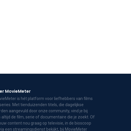
er MovieMeter
ieMeter is hét platform voor liefhebbers van films
series. Met tienduizenden titels, die dagelijkse
den aangevuld door onze community, vind je bij
 altijd de film, serie of documentaire die je zoekt. Of
jouw content nou graag op televisie, in de bioscoop
via een streamingsdienst bekijkt, bij MovieMeter